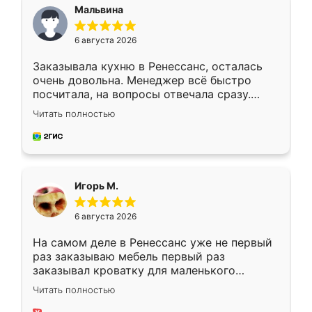
Мальвина
6 августа 2026
Заказывала кухню в Ренессанс, осталась
очень довольна. Менеджер всё быстро
посчитала, на вопросы отвечала сразу.
Замерщик приехал в субботу, подошёл к
Читать полностью
делу со всей ответственностью. Собрали
за день, ребята работали аккуратно, даже
пыли почти не было. Качество отличное,
ящики ходят плавно, ничего не скрипит.
Всё подошло как влитое.
Игорь М.
6 августа 2026
На самом деле в Ренессанс уже не первый
раз заказываю мебель первый раз
заказывал кроватку для маленького
ребёнка при его рождении ,во второй раз
Читать полностью
заказал шкаф-купе. По качеству очень