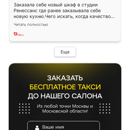
Заказала себе новый шкаф в студии
Ренессанс где ранее заказывала себе
новую кухню.Чего искать, когда качеством
вполне довольна. Служит кухня уже почти
Читать полностью
два года, нареканий нет.
Еще
ЗАКАЗАТЬ
БЕСПЛАТНОЕ ТАКСИ
ДО НАШЕГО САЛОНА
Из любой точки Москвы и
Московской области!