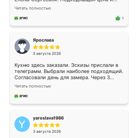
короткие сроки изготовления. Приехавший
Читать полностью
для замера сотрудник Владислав
предложил по моему эскизу самый
1
подходящий вариант шкафа. Немного его
видоизменил, получилось даже лучше, чем
я хотела.
Ярослава
3 августа 2026
Кухню здесь заказали. Эскизы прислали в
телеграмм. Выбрали наиболее подходящий.
Согласовали день для замера. Через 3
недели кухня была уже готова. Остались
Читать полностью
довольны работой. Спасибо Ренессанс
мебель за качественную работу!
yaroslava1986
3 августа 2026