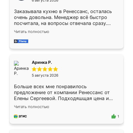
6 августа 2026
мебели буду заказывать только здесь.
Заказывала кухню в Ренессанс, осталась
очень довольна. Менеджер всё быстро
посчитала, на вопросы отвечала сразу.
Замерщик приехал в субботу, подошёл к
Читать полностью
делу со всей ответственностью. Собрали
за день, ребята работали аккуратно, даже
пыли почти не было. Качество отличное,
ящики ходят плавно, ничего не скрипит.
Всё подошло как влитое.
Аринка Р.
5 августа 2026
Больше всех мне понравилось
предложение от компании Ренессанс от
Елены Сергеевой. Подходяшщая цена и
короткие сроки изготовления. Приехавший
Читать полностью
для замера сотрудник Владислав
предложил по моему эскизу самый
1
подходящий вариант шкафа. Немного его
видоизменил, получилось даже лучше, чем