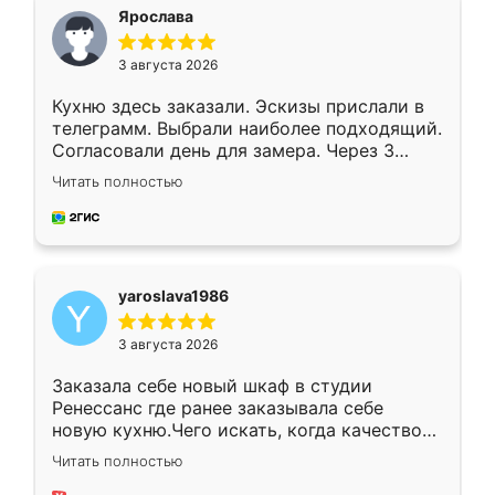
я хотела.
Ярослава
3 августа 2026
Кухню здесь заказали. Эскизы прислали в
телеграмм. Выбрали наиболее подходящий.
Согласовали день для замера. Через 3
недели кухня была уже готова. Остались
Читать полностью
довольны работой. Спасибо Ренессанс
мебель за качественную работу!
yaroslava1986
3 августа 2026
Заказала себе новый шкаф в студии
Ренессанс где ранее заказывала себе
новую кухню.Чего искать, когда качеством
вполне довольна. Служит кухня уже почти
Читать полностью
два года, нареканий нет.