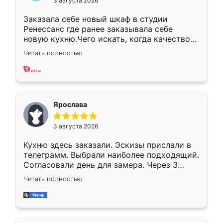
3 августа 2026
Заказала себе новый шкаф в студии
Ренессанс где ранее заказывала себе
новую кухню.Чего искать, когда качеством
вполне довольна. Служит кухня уже почти
Читать полностью
два года, нареканий нет.
Ярослава
3 августа 2026
Кухню здесь заказали. Эскизы прислали в
телеграмм. Выбрали наиболее подходящий.
Согласовали день для замера. Через 3
недели кухня была уже готова. Остались
Читать полностью
довольны работой. Спасибо Ренессанс
мебель за качественную работу!