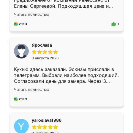
предложение от компании Ренессанс от
Елены Сергеевой. Подходяшщая цена и
короткие сроки изготовления. Приехавший
Читать полностью
для замера сотрудник Владислав
предложил по моему эскизу самый
1
подходящий вариант шкафа. Немного его
видоизменил, получилось даже лучше, чем
я хотела.
Ярослава
3 августа 2026
Кухню здесь заказали. Эскизы прислали в
телеграмм. Выбрали наиболее подходящий.
Согласовали день для замера. Через 3
недели кухня была уже готова. Остались
Читать полностью
довольны работой. Спасибо Ренессанс
мебель за качественную работу!
yaroslava1986