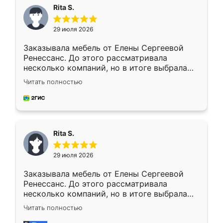
Rita S.
29 июля 2026
Заказывала мебель от Елены Сергеевой
Ренессанс. До этого рассматривала
несколько компаний, но в итоге выбрала
эту. Сначала обговорили условия, потом
Читать полностью
приехал замерщик, всё спокойно объяснил
и снял размеры. Изготовили в срок, с
доставкой тоже никаких проблем не
возникло. Сборку выполнили аккуратно,
мебель сразу встала на свое место без
Rita S.
каких-либо доработок. Качеством осталась
довольна, все выглядит так, как и ожидала.
29 июля 2026
Заказывала мебель от Елены Сергеевой
Ренессанс. До этого рассматривала
несколько компаний, но в итоге выбрала
эту. Сначала обговорили условия, потом
Читать полностью
приехал замерщик, всё спокойно объяснил