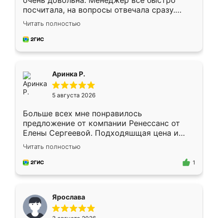
очень довольна. Менеджер всё быстро
посчитала, на вопросы отвечала сразу.
Замерщик приехал в субботу, подошёл к
Читать полностью
делу со всей ответственностью. Собрали
за день, ребята работали аккуратно, даже
пыли почти не было. Качество отличное,
ящики ходят плавно, ничего не скрипит.
Всё подошло как влитое.
Аринка Р.
5 августа 2026
Больше всех мне понравилось
предложение от компании Ренессанс от
Елены Сергеевой. Подходяшщая цена и
короткие сроки изготовления. Приехавший
Читать полностью
для замера сотрудник Владислав
предложил по моему эскизу самый
1
подходящий вариант шкафа. Немного его
видоизменил, получилось даже лучше, чем
я хотела.
Ярослава