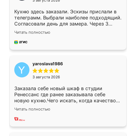
3 августа 2026
Кухню здесь заказали. Эскизы прислали в
телеграмм. Выбрали наиболее подходящий.
Согласовали день для замера. Через 3
недели кухня была уже готова. Остались
Читать полностью
довольны работой. Спасибо Ренессанс
мебель за качественную работу!
yaroslava1986
3 августа 2026
Заказала себе новый шкаф в студии
Ренессанс где ранее заказывала себе
новую кухню.Чего искать, когда качеством
вполне довольна. Служит кухня уже почти
Читать полностью
два года, нареканий нет.