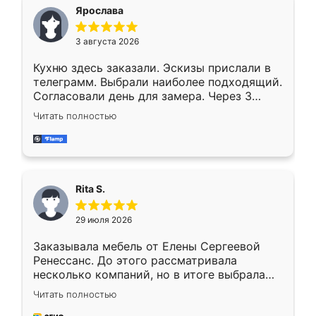
Ярослава
3 августа 2026
Кухню здесь заказали. Эскизы прислали в
телеграмм. Выбрали наиболее подходящий.
Согласовали день для замера. Через 3
недели кухня была уже готова. Остались
Читать полностью
довольны работой. Спасибо Ренессанс
мебель за качественную работу!
Rita S.
29 июля 2026
Заказывала мебель от Елены Сергеевой
Ренессанс. До этого рассматривала
несколько компаний, но в итоге выбрала
эту. Сначала обговорили условия, потом
Читать полностью
приехал замерщик, всё спокойно объяснил