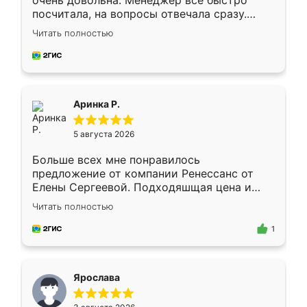
очень довольна. Менеджер всё быстро
посчитала, на вопросы отвечала сразу.
Замерщик приехал в субботу, подошёл к
Читать полностью
делу со всей ответственностью. Собрали
за день, ребята работали аккуратно, даже
пыли почти не было. Качество отличное,
ящики ходят плавно, ничего не скрипит.
Всё подошло как влитое.
Аринка Р.
5 августа 2026
Больше всех мне понравилось
предложение от компании Ренессанс от
Елены Сергеевой. Подходяшщая цена и
короткие сроки изготовления. Приехавший
Читать полностью
для замера сотрудник Владислав
предложил по моему эскизу самый
1
подходящий вариант шкафа. Немного его
видоизменил, получилось даже лучше, чем
я хотела.
Ярослава