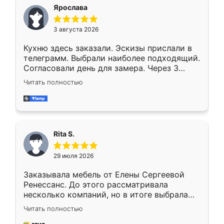
Ярослава
3 августа 2026
Кухню здесь заказали. Эскизы прислали в
телеграмм. Выбрали наиболее подходящий.
Согласовали день для замера. Через 3
недели кухня была уже готова. Остались
Читать полностью
довольны работой. Спасибо Ренессанс
мебель за качественную работу!
Rita S.
29 июля 2026
Заказывала мебель от Елены Сергеевой
Ренессанс. До этого рассматривала
несколько компаний, но в итоге выбрала
эту. Сначала обговорили условия, потом
Читать полностью
приехал замерщик, всё спокойно объяснил