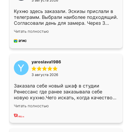
3 августа 2026
Кухню здесь заказали. Эскизы прислали в
телеграмм. Выбрали наиболее подходящий.
Согласовали день для замера. Через 3
недели кухня была уже готова. Остались
Читать полностью
довольны работой. Спасибо Ренессанс
мебель за качественную работу!
yaroslava1986
3 августа 2026
Заказала себе новый шкаф в студии
Ренессанс где ранее заказывала себе
новую кухню.Чего искать, когда качеством
вполне довольна. Служит кухня уже почти
Читать полностью
два года, нареканий нет.