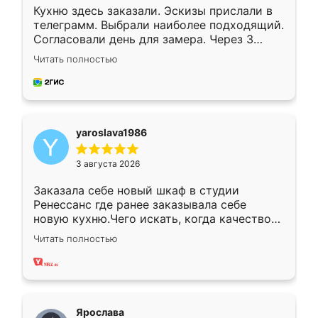
Кухню здесь заказали. Эскизы прислали в
телеграмм. Выбрали наиболее подходящий.
Согласовали день для замера. Через 3
недели кухня была уже готова. Остались
Читать полностью
довольны работой. Спасибо Ренессанс
мебель за качественную работу!
yaroslava1986
3 августа 2026
Заказала себе новый шкаф в студии
Ренессанс где ранее заказывала себе
новую кухню.Чего искать, когда качеством
вполне довольна. Служит кухня уже почти
Читать полностью
два года, нареканий нет.
Ярослава