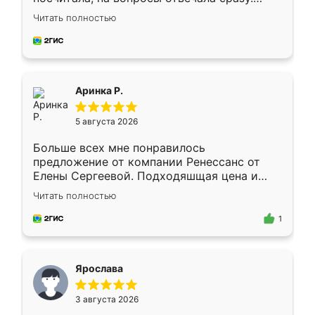
Замерщик приехал в субботу, подошёл к
Читать полностью
делу со всей ответственностью. Собрали
за день, ребята работали аккуратно, даже
пыли почти не было. Качество отличное,
ящики ходят плавно, ничего не скрипит.
Всё подошло как влитое.
Аринка Р.
5 августа 2026
Больше всех мне понравилось
предложение от компании Ренессанс от
Елены Сергеевой. Подходяшщая цена и
короткие сроки изготовления. Приехавший
Читать полностью
для замера сотрудник Владислав
предложил по моему эскизу самый
1
подходящий вариант шкафа. Немного его
видоизменил, получилось даже лучше, чем
я хотела.
Ярослава
3 августа 2026