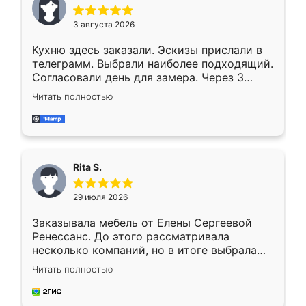
3 августа 2026
Кухню здесь заказали. Эскизы прислали в
телеграмм. Выбрали наиболее подходящий.
Согласовали день для замера. Через 3
недели кухня была уже готова. Остались
Читать полностью
довольны работой. Спасибо Ренессанс
мебель за качественную работу!
Rita S.
29 июля 2026
Заказывала мебель от Елены Сергеевой
Ренессанс. До этого рассматривала
несколько компаний, но в итоге выбрала
эту. Сначала обговорили условия, потом
Читать полностью
приехал замерщик, всё спокойно объяснил
и снял размеры. Изготовили в срок, с
доставкой тоже никаких проблем не