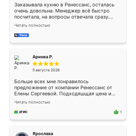
Заказывала кухню в Ренессанс, осталась
очень довольна. Менеджер всё быстро
посчитала, на вопросы отвечала сразу.
Замерщик приехал в субботу, подошёл к
Читать полностью
делу со всей ответственностью. Собрали
за день, ребята работали аккуратно, даже
пыли почти не было. Качество отличное,
ящики ходят плавно, ничего не скрипит.
Всё подошло как влитое.
Аринка Р.
5 августа 2026
Больше всех мне понравилось
предложение от компании Ренессанс от
Елены Сергеевой. Подходяшщая цена и
короткие сроки изготовления. Приехавший
Читать полностью
для замера сотрудник Владислав
предложил по моему эскизу самый
1
подходящий вариант шкафа. Немного его
видоизменил, получилось даже лучше, чем
я хотела.
Ярослава