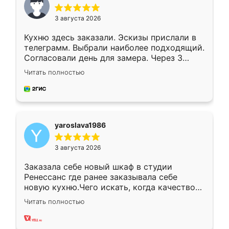
3 августа 2026
Кухню здесь заказали. Эскизы прислали в
телеграмм. Выбрали наиболее подходящий.
Согласовали день для замера. Через 3
недели кухня была уже готова. Остались
Читать полностью
довольны работой. Спасибо Ренессанс
мебель за качественную работу!
yaroslava1986
3 августа 2026
Заказала себе новый шкаф в студии
Ренессанс где ранее заказывала себе
новую кухню.Чего искать, когда качеством
вполне довольна. Служит кухня уже почти
Читать полностью
два года, нареканий нет.