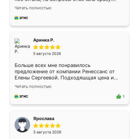
Замерщик приехал в субботу, подошёл к
Читать полностью
делу со всей ответственностью. Собрали
за день, ребята работали аккуратно, даже
пыли почти не было. Качество отличное,
ящики ходят плавно, ничего не скрипит.
Всё подошло как влитое.
Аринка Р.
5 августа 2026
Больше всех мне понравилось
предложение от компании Ренессанс от
Елены Сергеевой. Подходяшщая цена и
короткие сроки изготовления. Приехавший
Читать полностью
для замера сотрудник Владислав
предложил по моему эскизу самый
1
подходящий вариант шкафа. Немного его
видоизменил, получилось даже лучше, чем
я хотела.
Ярослава
3 августа 2026