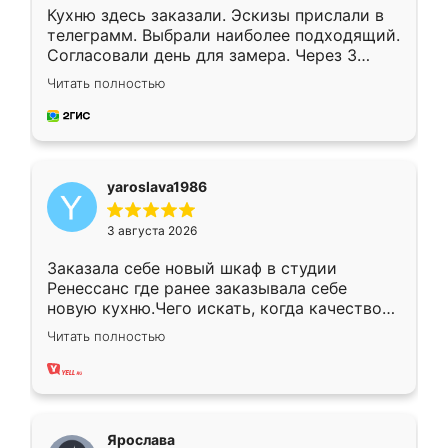
Кухню здесь заказали. Эскизы прислали в
телеграмм. Выбрали наиболее подходящий.
Согласовали день для замера. Через 3
недели кухня была уже готова. Остались
Читать полностью
довольны работой. Спасибо Ренессанс
мебель за качественную работу!
yaroslava1986
3 августа 2026
Заказала себе новый шкаф в студии
Ренессанс где ранее заказывала себе
новую кухню.Чего искать, когда качеством
вполне довольна. Служит кухня уже почти
Читать полностью
два года, нареканий нет.
Ярослава