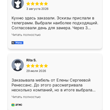
3 августа 2026
Кухню здесь заказали. Эскизы прислали в
телеграмм. Выбрали наиболее подходящий.
Согласовали день для замера. Через 3
недели кухня была уже готова. Остались
Читать полностью
довольны работой. Спасибо Ренессанс
мебель за качественную работу!
Rita S.
29 июля 2026
Заказывала мебель от Елены Сергеевой
Ренессанс. До этого рассматривала
несколько компаний, но в итоге выбрала
эту. Сначала обговорили условия, потом
Читать полностью
приехал замерщик, всё спокойно объяснил
и снял размеры. Изготовили в срок, с
доставкой тоже никаких проблем не