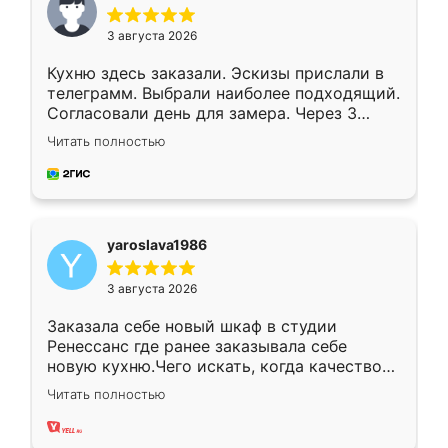
3 августа 2026
Кухню здесь заказали. Эскизы прислали в
телеграмм. Выбрали наиболее подходящий.
Согласовали день для замера. Через 3
недели кухня была уже готова. Остались
Читать полностью
довольны работой. Спасибо Ренессанс
мебель за качественную работу!
yaroslava1986
3 августа 2026
Заказала себе новый шкаф в студии
Ренессанс где ранее заказывала себе
новую кухню.Чего искать, когда качеством
вполне довольна. Служит кухня уже почти
Читать полностью
два года, нареканий нет.