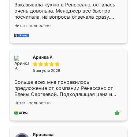
Заказывала кухню в Ренессанс, осталась
очень довольна. Менеджер всё быстро
посчитала, на вопросы отвечала сразу.
Замерщик приехал в субботу, подошёл к
Читать полностью
делу со всей ответственностью. Собрали
за день, ребята работали аккуратно, даже
пыли почти не было. Качество отличное,
ящики ходят плавно, ничего не скрипит.
Всё подошло как влитое.
Аринка Р.
5 августа 2026
Больше всех мне понравилось
предложение от компании Ренессанс от
Елены Сергеевой. Подходяшщая цена и
короткие сроки изготовления. Приехавший
Читать полностью
для замера сотрудник Владислав
предложил по моему эскизу самый
1
подходящий вариант шкафа. Немного его
видоизменил, получилось даже лучше, чем
я хотела.
Ярослава