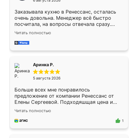
6 августа 2026
мебели буду заказывать только здесь.
Заказывала кухню в Ренессанс, осталась
очень довольна. Менеджер всё быстро
посчитала, на вопросы отвечала сразу.
Замерщик приехал в субботу, подошёл к
Читать полностью
делу со всей ответственностью. Собрали
за день, ребята работали аккуратно, даже
пыли почти не было. Качество отличное,
ящики ходят плавно, ничего не скрипит.
Всё подошло как влитое.
Аринка Р.
5 августа 2026
Больше всех мне понравилось
предложение от компании Ренессанс от
Елены Сергеевой. Подходяшщая цена и
короткие сроки изготовления. Приехавший
Читать полностью
для замера сотрудник Владислав
предложил по моему эскизу самый
1
подходящий вариант шкафа. Немного его
видоизменил, получилось даже лучше, чем