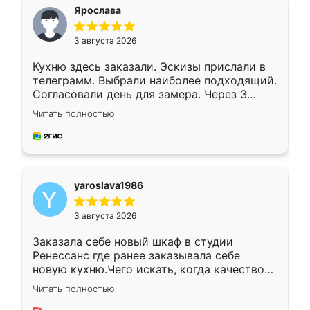
я хотела.
Ярослава
3 августа 2026
Кухню здесь заказали. Эскизы прислали в
телеграмм. Выбрали наиболее подходящий.
Согласовали день для замера. Через 3
недели кухня была уже готова. Остались
Читать полностью
довольны работой. Спасибо Ренессанс
мебель за качественную работу!
yaroslava1986
3 августа 2026
Заказала себе новый шкаф в студии
Ренессанс где ранее заказывала себе
новую кухню.Чего искать, когда качеством
вполне довольна. Служит кухня уже почти
Читать полностью
два года, нареканий нет.