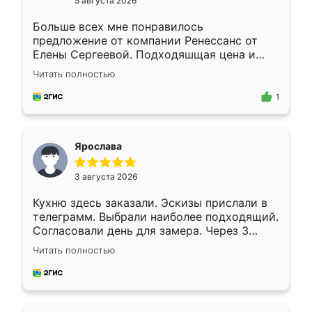
5 августа 2026
Больше всех мне понравилось
предложение от компании Ренессанс от
Елены Сергеевой. Подходяшщая цена и
короткие сроки изготовления. Приехавший
Читать полностью
для замера сотрудник Владислав
предложил по моему эскизу самый
1
подходящий вариант шкафа. Немного его
видоизменил, получилось даже лучше, чем
я хотела.
Ярослава
3 августа 2026
Кухню здесь заказали. Эскизы прислали в
телеграмм. Выбрали наиболее подходящий.
Согласовали день для замера. Через 3
недели кухня была уже готова. Остались
Читать полностью
довольны работой. Спасибо Ренессанс
мебель за качественную работу!