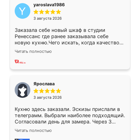
yaroslava1986
3 августа 2026
Заказала себе новый шкаф в студии
Ренессанс где ранее заказывала себе
новую кухню.Чего искать, когда качеством
вполне довольна. Служит кухня уже почти
Читать полностью
два года, нареканий нет.
Ярослава
3 августа 2026
Кухню здесь заказали. Эскизы прислали в
телеграмм. Выбрали наиболее подходящий.
Согласовали день для замера. Через 3
недели кухня была уже готова. Остались
Читать полностью
довольны работой. Спасибо Ренессанс