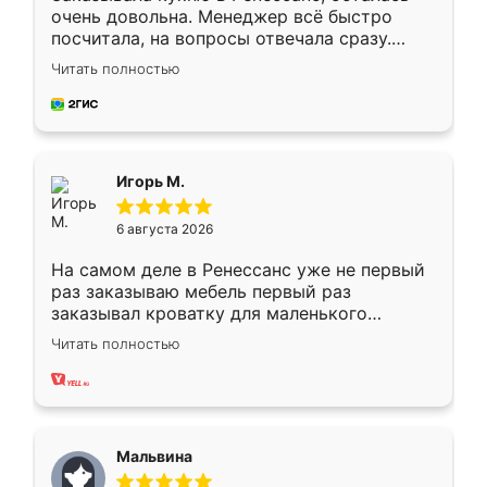
очень довольна. Менеджер всё быстро
посчитала, на вопросы отвечала сразу.
Замерщик приехал в субботу, подошёл к
Читать полностью
делу со всей ответственностью. Собрали
за день, ребята работали аккуратно, даже
пыли почти не было. Качество отличное,
ящики ходят плавно, ничего не скрипит.
Всё подошло как влитое.
Игорь М.
6 августа 2026
На самом деле в Ренессанс уже не первый
раз заказываю мебель первый раз
заказывал кроватку для маленького
ребёнка при его рождении ,во второй раз
Читать полностью
заказал шкаф-купе. По качеству очень
хорошее сборка достаточно быстрая,
также адекватные цены. До этого
сравнивал с разными конкурентами в этом
сегменте ,выбор у конкурентов куда
Мальвина
меньше, здесь же он более разнообразный.