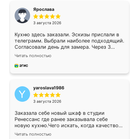
я хотела.
Ярослава
3 августа 2026
Кухню здесь заказали. Эскизы прислали в
телеграмм. Выбрали наиболее подходящий.
Согласовали день для замера. Через 3
недели кухня была уже готова. Остались
Читать полностью
довольны работой. Спасибо Ренессанс
мебель за качественную работу!
yaroslava1986
3 августа 2026
Заказала себе новый шкаф в студии
Ренессанс где ранее заказывала себе
новую кухню.Чего искать, когда качеством
вполне довольна. Служит кухня уже почти
Читать полностью
два года, нареканий нет.