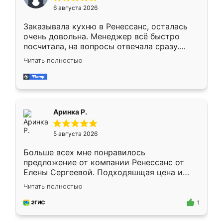
Мне нравится ,если что-то потребуется из
6 августа 2026
мебели буду заказывать только здесь.
Заказывала кухню в Ренессанс, осталась
очень довольна. Менеджер всё быстро
посчитала, на вопросы отвечала сразу.
Замерщик приехал в субботу, подошёл к
Читать полностью
делу со всей ответственностью. Собрали
за день, ребята работали аккуратно, даже
пыли почти не было. Качество отличное,
ящики ходят плавно, ничего не скрипит.
Всё подошло как влитое.
Аринка Р.
5 августа 2026
Больше всех мне понравилось
предложение от компании Ренессанс от
Елены Сергеевой. Подходяшщая цена и
короткие сроки изготовления. Приехавший
Читать полностью
для замера сотрудник Владислав
предложил по моему эскизу самый
1
подходящий вариант шкафа. Немного его
видоизменил, получилось даже лучше, чем