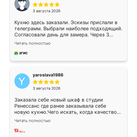
3 августа 2026
Кухню здесь заказали. Эскизы прислали в
телеграмм. Выбрали наиболее подходящий.
Согласовали день для замера. Через 3
недели кухня была уже готова. Остались
Читать полностью
довольны работой. Спасибо Ренессанс
мебель за качественную работу!
yaroslava1986
3 августа 2026
Заказала себе новый шкаф в студии
Ренессанс где ранее заказывала себе
новую кухню.Чего искать, когда качеством
вполне довольна. Служит кухня уже почти
Читать полностью
два года, нареканий нет.