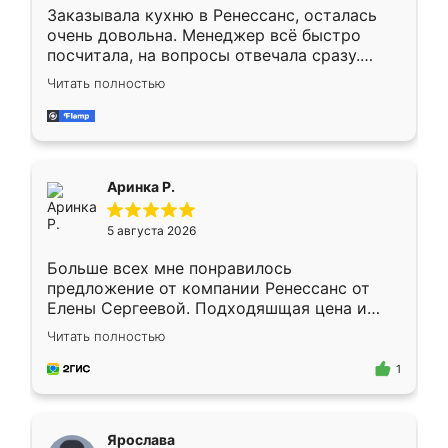
Заказывала кухню в Ренессанс, осталась
очень довольна. Менеджер всё быстро
посчитала, на вопросы отвечала сразу.
Замерщик приехал в субботу, подошёл к
Читать полностью
делу со всей ответственностью. Собрали
за день, ребята работали аккуратно, даже
пыли почти не было. Качество отличное,
ящики ходят плавно, ничего не скрипит.
Всё подошло как влитое.
Аринка Р.
5 августа 2026
Больше всех мне понравилось
предложение от компании Ренессанс от
Елены Сергеевой. Подходяшщая цена и
короткие сроки изготовления. Приехавший
Читать полностью
для замера сотрудник Владислав
предложил по моему эскизу самый
1
подходящий вариант шкафа. Немного его
видоизменил, получилось даже лучше, чем
я хотела.
Ярослава