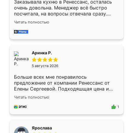
Заказывала кухню в Ренессанс, осталась
очень довольна. Менеджер всё быстро
посчитала, на вопросы отвечала сразу.
Замерщик приехал в субботу, подошёл к
Читать полностью
делу со всей ответственностью. Собрали
за день, ребята работали аккуратно, даже
пыли почти не было. Качество отличное,
ящики ходят плавно, ничего не скрипит.
Всё подошло как влитое.
Аринка Р.
5 августа 2026
Больше всех мне понравилось
предложение от компании Ренессанс от
Елены Сергеевой. Подходяшщая цена и
короткие сроки изготовления. Приехавший
Читать полностью
для замера сотрудник Владислав
предложил по моему эскизу самый
1
подходящий вариант шкафа. Немного его
видоизменил, получилось даже лучше, чем
я хотела.
Ярослава