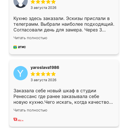
3 августа 2026
Кухню здесь заказали. Эскизы прислали в
телеграмм. Выбрали наиболее подходящий.
Согласовали день для замера. Через 3
недели кухня была уже готова. Остались
Читать полностью
довольны работой. Спасибо Ренессанс
мебель за качественную работу!
yaroslava1986
3 августа 2026
Заказала себе новый шкаф в студии
Ренессанс где ранее заказывала себе
новую кухню.Чего искать, когда качеством
вполне довольна. Служит кухня уже почти
Читать полностью
два года, нареканий нет.