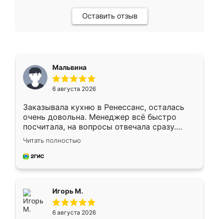
Оставить отзыв
Мальвина
6 августа 2026
Заказывала кухню в Ренессанс, осталась
очень довольна. Менеджер всё быстро
посчитала, на вопросы отвечала сразу.
Замерщик приехал в субботу, подошёл к
Читать полностью
делу со всей ответственностью. Собрали
за день, ребята работали аккуратно, даже
пыли почти не было. Качество отличное,
ящики ходят плавно, ничего не скрипит.
Всё подошло как влитое.
Игорь М.
6 августа 2026