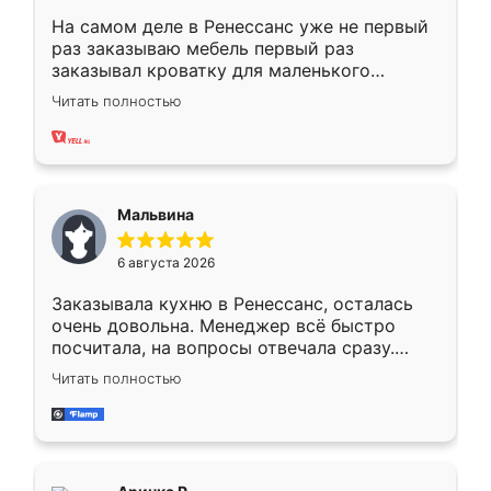
На самом деле в Ренессанс уже не первый
раз заказываю мебель первый раз
заказывал кроватку для маленького
ребёнка при его рождении ,во второй раз
Читать полностью
заказал шкаф-купе. По качеству очень
хорошее сборка достаточно быстрая,
также адекватные цены. До этого
сравнивал с разными конкурентами в этом
сегменте ,выбор у конкурентов куда
Мальвина
меньше, здесь же он более разнообразный.
Мне нравится ,если что-то потребуется из
6 августа 2026
мебели буду заказывать только здесь.
Заказывала кухню в Ренессанс, осталась
очень довольна. Менеджер всё быстро
посчитала, на вопросы отвечала сразу.
Замерщик приехал в субботу, подошёл к
Читать полностью
делу со всей ответственностью. Собрали
за день, ребята работали аккуратно, даже
пыли почти не было. Качество отличное,
ящики ходят плавно, ничего не скрипит.
Всё подошло как влитое.