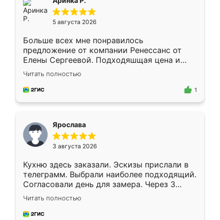
Аринка Р.
5 августа 2026
Больше всех мне понравилось
предложение от компании Ренессанс от
Елены Сергеевой. Подходяшщая цена и
короткие сроки изготовления. Приехавший
Читать полностью
для замера сотрудник Владислав
предложил по моему эскизу самый
1
подходящий вариант шкафа. Немного его
видоизменил, получилось даже лучше, чем
я хотела.
Ярослава
3 августа 2026
Кухню здесь заказали. Эскизы прислали в
телеграмм. Выбрали наиболее подходящий.
Согласовали день для замера. Через 3
недели кухня была уже готова. Остались
Читать полностью
довольны работой. Спасибо Ренессанс
мебель за качественную работу!