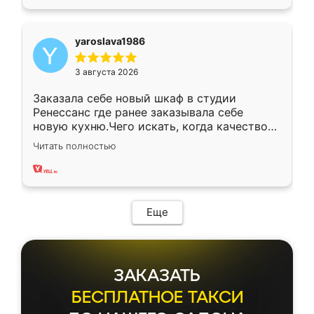
yaroslava1986
3 августа 2026
Заказала себе новый шкаф в студии
Ренессанс где ранее заказывала себе
новую кухню.Чего искать, когда качеством
вполне довольна. Служит кухня уже почти
Читать полностью
два года, нареканий нет.
Еще
ЗАКАЗАТЬ
БЕСПЛАТНОЕ ТАКСИ