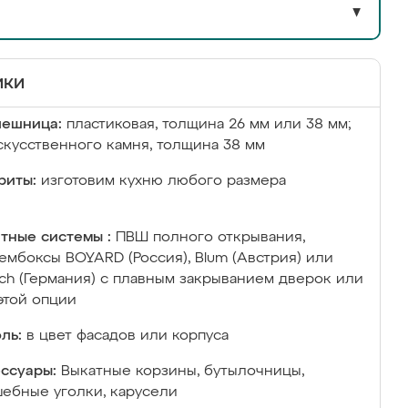
▼
ики
лешница:
пластиковая, толщина 26 мм или 38 мм;
скусственного камня, толщина 38 мм
риты:
изготовим кухню любого размера
тные системы :
ПВШ полного открывания,
ембоксы BOYARD (Россия), Blum (Австрия) или
ich (Германия) с плавным закрыванием дверок или
этой опции
ль:
в цвет фасадов или корпуса
ссуары:
Выкатные корзины, бутылочницы,
ебные уголки, карусели