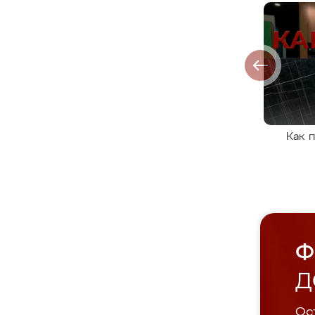
Как 
Ф
Д
Ост