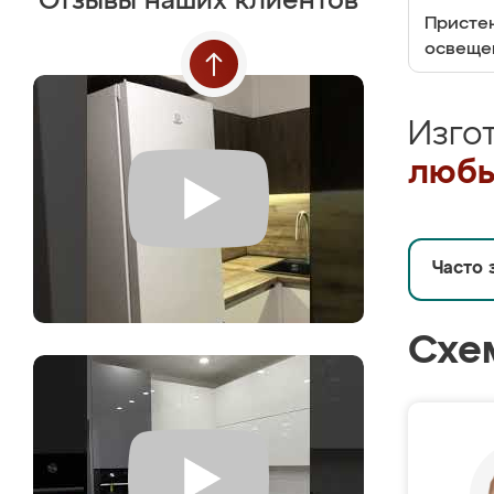
Отзывы наших клиентов
Пристен
освеще
Изго
любы
Часто 
Схе