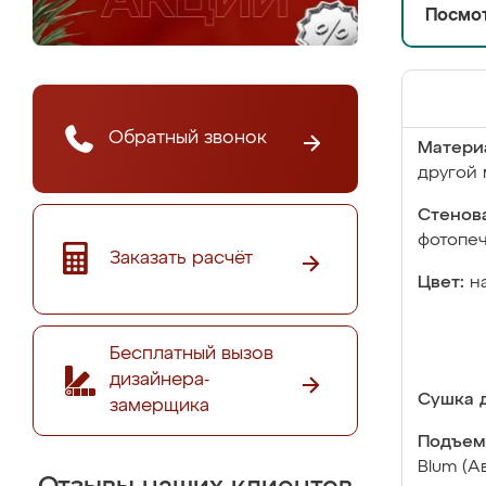
Посмот
Обратный звонок
Матери
другой 
Стенова
фотопе
Заказать расчёт
Цвет:
н
Бесплатный вызов
дизайнера-
Сушка д
замерщика
Подъем
Blum (А