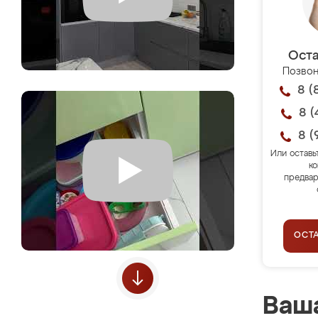
Оста
Позвон
8 (
8 (
8 (
Или оставь
ко
предвар
ОСТ
Ваша