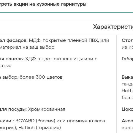
реть акции на кухонные гарнитуры
Характерист
ал фасадов:
МДФ, покрытые плёнкой ПВХ, или
Сто
материал на ваш выбор
из и
я панель:
ХДФ в цвет столешницы или с
Габа
чатью
а выбор, более 300 цветов
Выка
танд
Hett
без 
ля посуды:
Хромированная
Цоко
ники :
BOYARD (Россия) или премиум класса
Аксе
встрия), Hettich (Германия)
волш