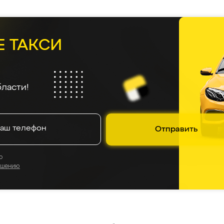
Е ТАКСИ
ласти!
Отправить
о
ашению