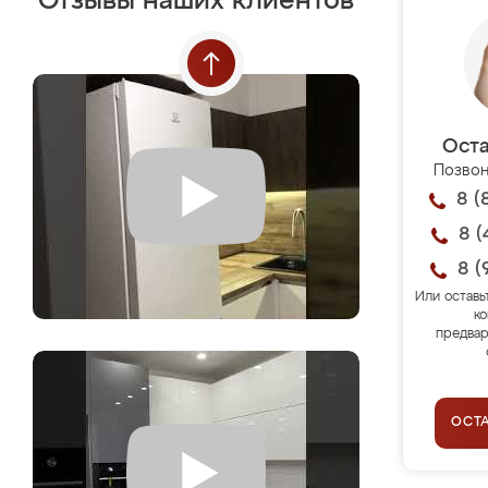
Отзывы наших клиентов
Оста
Позвон
8 (
8 (
8 (
Или оставь
ко
предвар
ОСТ