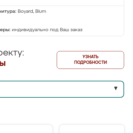
итура:
Boyard, Blum
еры:
индивидуально под Ваш заказ
екту:
УЗНАТЬ
лы
ПОДРОБНОСТИ
▼