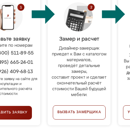
вьте заявку
Замер и расчет
ите по номерам
Дизайнер-замерщик
800) 511-89-55
приедет к Вам с каталогом
материалов,
Вы
495) 665-24-01
проведёт детальные
р
926) 409-68-13
замеры,
д
составит проект и сделает
з
те заявку на сайте для
окончательный расчёт
нсультации и
стоимости Вашей будущей
ительного расчёта
стоимости.
мебели.
ВЫЗВАТЬ ЗАМЕРЩИКА
АВИТЬ ЗАЯВКУ