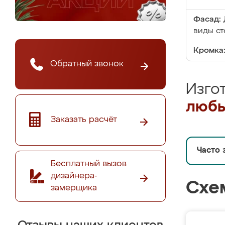
Фасад:
виды ст
Кромка
Обратный звонок
Изго
любы
Заказать расчёт
Часто 
Бесплатный вызов
дизайнера-
Схе
замерщика