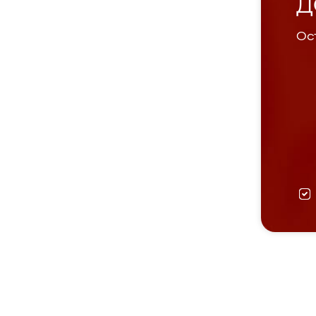
Д
Ост