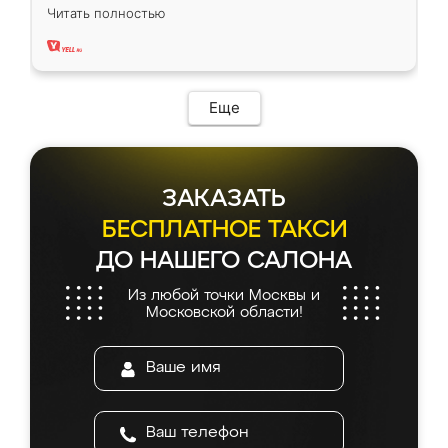
вполне довольна. Служит кухня уже почти
Читать полностью
два года, нареканий нет.
Еще
ЗАКАЗАТЬ
БЕСПЛАТНОЕ ТАКСИ
ДО НАШЕГО САЛОНА
Из любой точки Москвы и
Московской области!