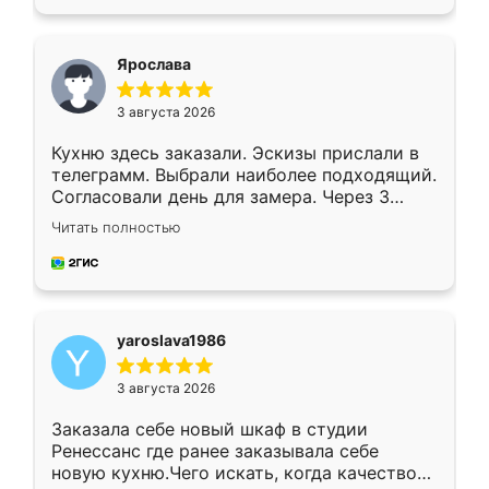
подходящий вариант шкафа. Немного его
видоизменил, получилось даже лучше, чем
я хотела.
Ярослава
3 августа 2026
Кухню здесь заказали. Эскизы прислали в
телеграмм. Выбрали наиболее подходящий.
Согласовали день для замера. Через 3
недели кухня была уже готова. Остались
Читать полностью
довольны работой. Спасибо Ренессанс
мебель за качественную работу!
yaroslava1986
3 августа 2026
Заказала себе новый шкаф в студии
Ренессанс где ранее заказывала себе
новую кухню.Чего искать, когда качеством