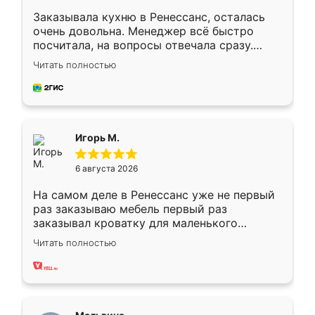
Заказывала кухню в Ренессанс, осталась
очень довольна. Менеджер всё быстро
посчитала, на вопросы отвечала сразу.
Замерщик приехал в субботу, подошёл к
Читать полностью
делу со всей ответственностью. Собрали
за день, ребята работали аккуратно, даже
пыли почти не было. Качество отличное,
ящики ходят плавно, ничего не скрипит.
Всё подошло как влитое.
Игорь М.
6 августа 2026
На самом деле в Ренессанс уже не первый
раз заказываю мебель первый раз
заказывал кроватку для маленького
ребёнка при его рождении ,во второй раз
Читать полностью
заказал шкаф-купе. По качеству очень
хорошее сборка достаточно быстрая,
также адекватные цены. До этого
сравнивал с разными конкурентами в этом
сегменте ,выбор у конкурентов куда