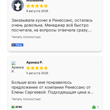
Мальвина
меньше, здесь же он более разнообразный.
Мне нравится ,если что-то потребуется из
6 августа 2026
мебели буду заказывать только здесь.
Заказывала кухню в Ренессанс, осталась
очень довольна. Менеджер всё быстро
посчитала, на вопросы отвечала сразу.
Замерщик приехал в субботу, подошёл к
Читать полностью
делу со всей ответственностью. Собрали
за день, ребята работали аккуратно, даже
пыли почти не было. Качество отличное,
ящики ходят плавно, ничего не скрипит.
Всё подошло как влитое.
Аринка Р.
5 августа 2026
Больше всех мне понравилось
предложение от компании Ренессанс от
Елены Сергеевой. Подходяшщая цена и
короткие сроки изготовления. Приехавший
Читать полностью
для замера сотрудник Владислав
предложил по моему эскизу самый
1