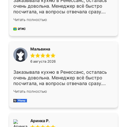
Заказывала кухню в Ренессанс, осталась
очень довольна. Менеджер всё быстро
посчитала, на вопросы отвечала сразу.
Замерщик приехал в субботу, подошёл к
Читать полностью
делу со всей ответственностью. Собрали
за день, ребята работали аккуратно, даже
пыли почти не было. Качество отличное,
ящики ходят плавно, ничего не скрипит.
Всё подошло как влитое.
Мальвина
6 августа 2026
Заказывала кухню в Ренессанс, осталась
очень довольна. Менеджер всё быстро
посчитала, на вопросы отвечала сразу.
Замерщик приехал в субботу, подошёл к
Читать полностью
делу со всей ответственностью. Собрали
за день, ребята работали аккуратно, даже
пыли почти не было. Качество отличное,
ящики ходят плавно, ничего не скрипит.
Всё подошло как влитое.
Аринка Р.