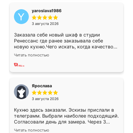
yaroslava1986
3 августа 2026
Заказала себе новый шкаф в студии
Ренессанс где ранее заказывала себе
новую кухню.Чего искать, когда качеством
вполне довольна. Служит кухня уже почти
Читать полностью
два года, нареканий нет.
Ярослава
3 августа 2026
Кухню здесь заказали. Эскизы прислали в
телеграмм. Выбрали наиболее подходящий.
Согласовали день для замера. Через 3
недели кухня была уже готова. Остались
Читать полностью