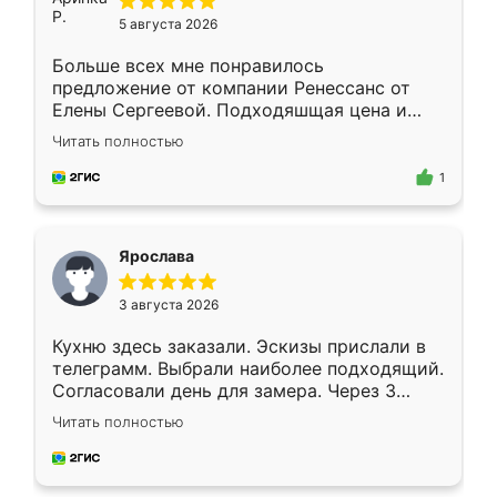
5 августа 2026
Больше всех мне понравилось
предложение от компании Ренессанс от
Елены Сергеевой. Подходяшщая цена и
короткие сроки изготовления. Приехавший
Читать полностью
для замера сотрудник Владислав
предложил по моему эскизу самый
1
подходящий вариант шкафа. Немного его
видоизменил, получилось даже лучше, чем
я хотела.
Ярослава
3 августа 2026
Кухню здесь заказали. Эскизы прислали в
телеграмм. Выбрали наиболее подходящий.
Согласовали день для замера. Через 3
недели кухня была уже готова. Остались
Читать полностью
довольны работой. Спасибо Ренессанс
мебель за качественную работу!