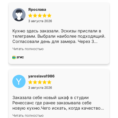
видоизменил, получилось даже лучше, чем
я хотела.
Ярослава
3 августа 2026
Кухню здесь заказали. Эскизы прислали в
телеграмм. Выбрали наиболее подходящий.
Согласовали день для замера. Через 3
недели кухня была уже готова. Остались
Читать полностью
довольны работой. Спасибо Ренессанс
мебель за качественную работу!
yaroslava1986
3 августа 2026
Заказала себе новый шкаф в студии
Ренессанс где ранее заказывала себе
новую кухню.Чего искать, когда качеством
вполне довольна. Служит кухня уже почти
Читать полностью