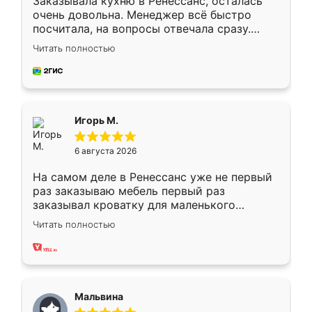
Заказывала кухню в Ренессанс, осталась
очень довольна. Менеджер всё быстро
посчитала, на вопросы отвечала сразу.
Замерщик приехал в субботу, подошёл к
Читать полностью
делу со всей ответственностью. Собрали
за день, ребята работали аккуратно, даже
пыли почти не было. Качество отличное,
ящики ходят плавно, ничего не скрипит.
Всё подошло как влитое.
Игорь М.
6 августа 2026
На самом деле в Ренессанс уже не первый
раз заказываю мебель первый раз
заказывал кроватку для маленького
ребёнка при его рождении ,во второй раз
Читать полностью
заказал шкаф-купе. По качеству очень
хорошее сборка достаточно быстрая,
также адекватные цены. До этого
сравнивал с разными конкурентами в этом
сегменте ,выбор у конкурентов куда
Мальвина
меньше, здесь же он более разнообразный.