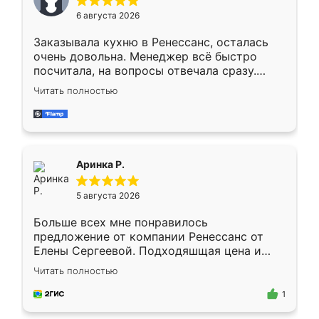
Мне нравится ,если что-то потребуется из
6 августа 2026
мебели буду заказывать только здесь.
Заказывала кухню в Ренессанс, осталась
очень довольна. Менеджер всё быстро
посчитала, на вопросы отвечала сразу.
Замерщик приехал в субботу, подошёл к
Читать полностью
делу со всей ответственностью. Собрали
за день, ребята работали аккуратно, даже
пыли почти не было. Качество отличное,
ящики ходят плавно, ничего не скрипит.
Всё подошло как влитое.
Аринка Р.
5 августа 2026
Больше всех мне понравилось
предложение от компании Ренессанс от
Елены Сергеевой. Подходяшщая цена и
короткие сроки изготовления. Приехавший
Читать полностью
для замера сотрудник Владислав
предложил по моему эскизу самый
1
подходящий вариант шкафа. Немного его