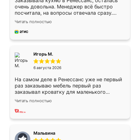
Заказывала кухню в Ренессанс, осталась
очень довольна. Менеджер всё быстро
посчитала, на вопросы отвечала сразу.
Замерщик приехал в субботу, подошёл к
Читать полностью
делу со всей ответственностью. Собрали
за день, ребята работали аккуратно, даже
пыли почти не было. Качество отличное,
ящики ходят плавно, ничего не скрипит.
Всё подошло как влитое.
Игорь М.
6 августа 2026
На самом деле в Ренессанс уже не первый
раз заказываю мебель первый раз
заказывал кроватку для маленького
ребёнка при его рождении ,во второй раз
Читать полностью
заказал шкаф-купе. По качеству очень
хорошее сборка достаточно быстрая,
также адекватные цены. До этого
сравнивал с разными конкурентами в этом
сегменте ,выбор у конкурентов куда
Мальвина
меньше, здесь же он более разнообразный.