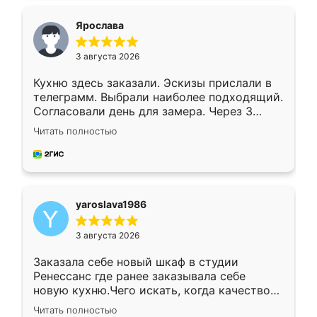
видоизменил, получилось даже лучше, чем
я хотела.
Ярослава
3 августа 2026
Кухню здесь заказали. Эскизы прислали в
телеграмм. Выбрали наиболее подходящий.
Согласовали день для замера. Через 3
недели кухня была уже готова. Остались
Читать полностью
довольны работой. Спасибо Ренессанс
мебель за качественную работу!
yaroslava1986
3 августа 2026
Заказала себе новый шкаф в студии
Ренессанс где ранее заказывала себе
новую кухню.Чего искать, когда качеством
вполне довольна. Служит кухня уже почти
Читать полностью