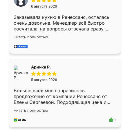
Мне нравится ,если что-то потребуется из
6 августа 2026
мебели буду заказывать только здесь.
Заказывала кухню в Ренессанс, осталась
очень довольна. Менеджер всё быстро
посчитала, на вопросы отвечала сразу.
Замерщик приехал в субботу, подошёл к
Читать полностью
делу со всей ответственностью. Собрали
за день, ребята работали аккуратно, даже
пыли почти не было. Качество отличное,
ящики ходят плавно, ничего не скрипит.
Всё подошло как влитое.
Аринка Р.
5 августа 2026
Больше всех мне понравилось
предложение от компании Ренессанс от
Елены Сергеевой. Подходяшщая цена и
короткие сроки изготовления. Приехавший
Читать полностью
для замера сотрудник Владислав
предложил по моему эскизу самый
1
подходящий вариант шкафа. Немного его