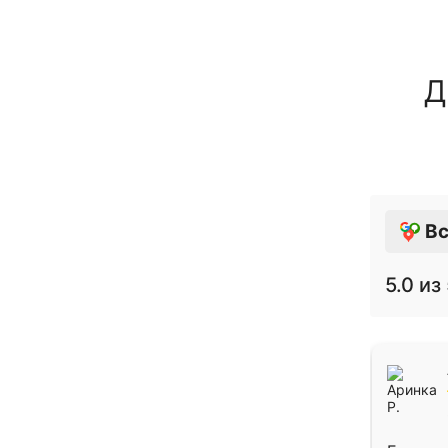
Д
Вс
5.0
из 