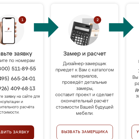
вьте заявку
Замер и расчет
ите по номерам
Дизайнер-замерщик
800) 511-89-55
приедет к Вам с каталогом
материалов,
Вы
495) 665-24-01
проведёт детальные
р
926) 409-68-13
замеры,
д
составит проект и сделает
з
те заявку на сайте для
окончательный расчёт
нсультации и
стоимости Вашей будущей
ительного расчёта
стоимости.
мебели.
ВЫЗВАТЬ ЗАМЕРЩИКА
АВИТЬ ЗАЯВКУ