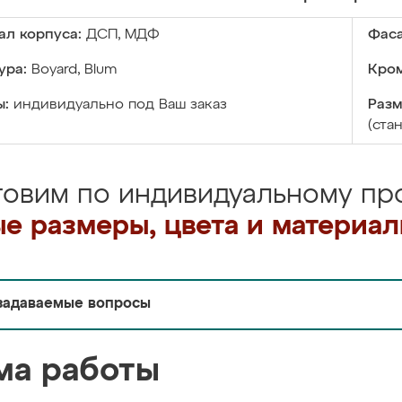
ал корпуса:
ДСП, МДФ
Фаса
ура:
Boyard, Blum
Кром
ы:
индивидуально под Ваш заказ
Разм
(ста
товим по индивидуальному про
е размеры, цвета и материа
задаваемые вопросы
ма работы