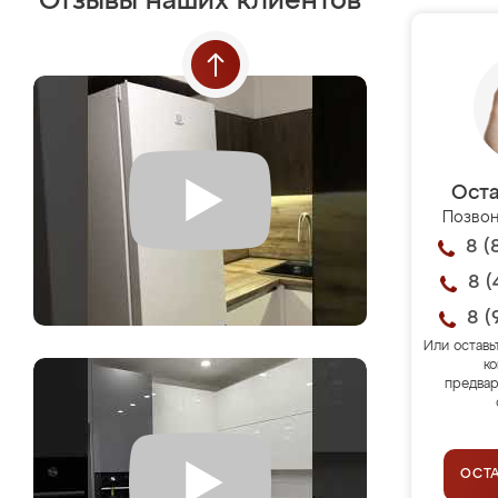
Отзывы наших клиентов
Оста
Позвон
8 (
8 (
8 (
Или оставь
ко
предвар
ОСТ