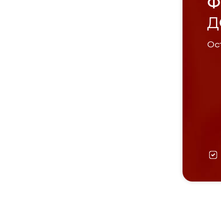
Ф
Д
Ост