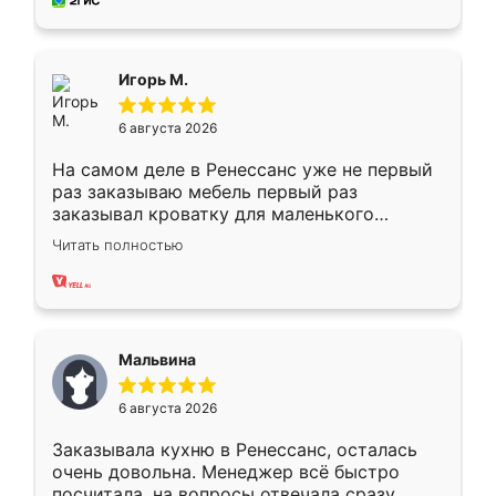
за день, ребята работали аккуратно, даже
пыли почти не было. Качество отличное,
ящики ходят плавно, ничего не скрипит.
Всё подошло как влитое.
Игорь М.
6 августа 2026
На самом деле в Ренессанс уже не первый
раз заказываю мебель первый раз
заказывал кроватку для маленького
ребёнка при его рождении ,во второй раз
Читать полностью
заказал шкаф-купе. По качеству очень
хорошее сборка достаточно быстрая,
также адекватные цены. До этого
сравнивал с разными конкурентами в этом
сегменте ,выбор у конкурентов куда
Мальвина
меньше, здесь же он более разнообразный.
Мне нравится ,если что-то потребуется из
6 августа 2026
мебели буду заказывать только здесь.
Заказывала кухню в Ренессанс, осталась
очень довольна. Менеджер всё быстро
посчитала, на вопросы отвечала сразу.