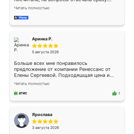
Замерщик приехал в субботу, подошёл к
Читать полностью
делу со всей ответственностью. Собрали
за день, ребята работали аккуратно, даже
пыли почти не было. Качество отличное,
ящики ходят плавно, ничего не скрипит.
Всё подошло как влитое.
Аринка Р.
5 августа 2026
Больше всех мне понравилось
предложение от компании Ренессанс от
Елены Сергеевой. Подходяшщая цена и
короткие сроки изготовления. Приехавший
Читать полностью
для замера сотрудник Владислав
предложил по моему эскизу самый
1
подходящий вариант шкафа. Немного его
видоизменил, получилось даже лучше, чем
я хотела.
Ярослава
3 августа 2026