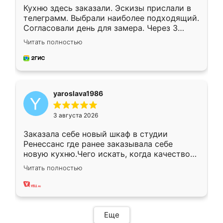
Кухню здесь заказали. Эскизы прислали в
телеграмм. Выбрали наиболее подходящий.
Согласовали день для замера. Через 3
недели кухня была уже готова. Остались
Читать полностью
довольны работой. Спасибо Ренессанс
мебель за качественную работу!
yaroslava1986
3 августа 2026
Заказала себе новый шкаф в студии
Ренессанс где ранее заказывала себе
новую кухню.Чего искать, когда качеством
вполне довольна. Служит кухня уже почти
Читать полностью
два года, нареканий нет.
Еще