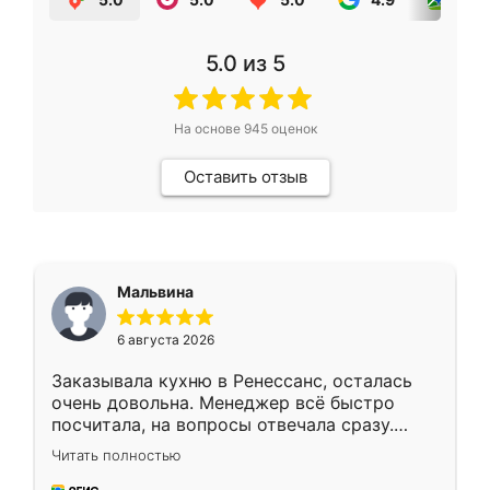
5.0
из 5
На основе
945
оценок
Оставить отзыв
Мальвина
6 августа 2026
Заказывала кухню в Ренессанс, осталась
очень довольна. Менеджер всё быстро
посчитала, на вопросы отвечала сразу.
Замерщик приехал в субботу, подошёл к
Читать полностью
делу со всей ответственностью. Собрали