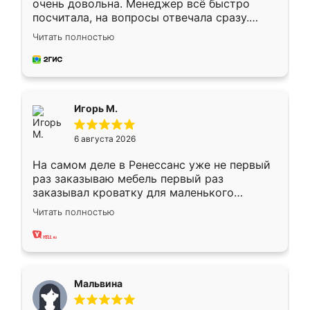
очень довольна. Менеджер всё быстро
посчитала, на вопросы отвечала сразу.
Замерщик приехал в субботу, подошёл к
Читать полностью
делу со всей ответственностью. Собрали
за день, ребята работали аккуратно, даже
пыли почти не было. Качество отличное,
ящики ходят плавно, ничего не скрипит.
Всё подошло как влитое.
Игорь М.
6 августа 2026
На самом деле в Ренессанс уже не первый
раз заказываю мебель первый раз
заказывал кроватку для маленького
ребёнка при его рождении ,во второй раз
Читать полностью
заказал шкаф-купе. По качеству очень
хорошее сборка достаточно быстрая,
также адекватные цены. До этого
сравнивал с разными конкурентами в этом
сегменте ,выбор у конкурентов куда
Мальвина
меньше, здесь же он более разнообразный.
Мне нравится ,если что-то потребуется из