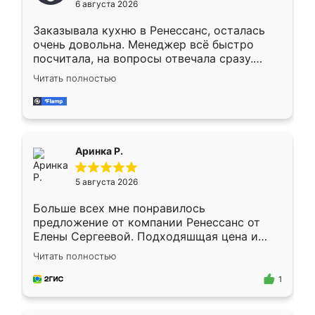
6 августа 2026
мебели буду заказывать только здесь.
Заказывала кухню в Ренессанс, осталась
очень довольна. Менеджер всё быстро
посчитала, на вопросы отвечала сразу.
Замерщик приехал в субботу, подошёл к
Читать полностью
делу со всей ответственностью. Собрали
за день, ребята работали аккуратно, даже
пыли почти не было. Качество отличное,
ящики ходят плавно, ничего не скрипит.
Всё подошло как влитое.
Аринка Р.
5 августа 2026
Больше всех мне понравилось
предложение от компании Ренессанс от
Елены Сергеевой. Подходяшщая цена и
короткие сроки изготовления. Приехавший
Читать полностью
для замера сотрудник Владислав
предложил по моему эскизу самый
1
подходящий вариант шкафа. Немного его
видоизменил, получилось даже лучше, чем