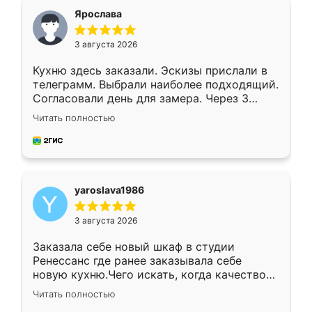
я хотела.
Ярослава
3 августа 2026
Кухню здесь заказали. Эскизы прислали в
телеграмм. Выбрали наиболее подходящий.
Согласовали день для замера. Через 3
недели кухня была уже готова. Остались
Читать полностью
довольны работой. Спасибо Ренессанс
мебель за качественную работу!
yaroslava1986
3 августа 2026
Заказала себе новый шкаф в студии
Ренессанс где ранее заказывала себе
новую кухню.Чего искать, когда качеством
вполне довольна. Служит кухня уже почти
Читать полностью
два года, нареканий нет.