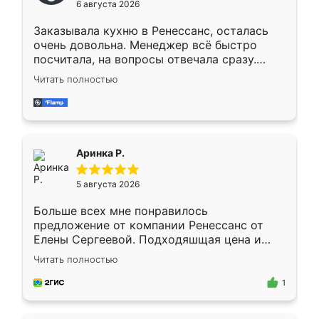
6 августа 2026
мебели буду заказывать только здесь.
Заказывала кухню в Ренессанс, осталась
очень довольна. Менеджер всё быстро
посчитала, на вопросы отвечала сразу.
Замерщик приехал в субботу, подошёл к
Читать полностью
делу со всей ответственностью. Собрали
за день, ребята работали аккуратно, даже
пыли почти не было. Качество отличное,
ящики ходят плавно, ничего не скрипит.
Всё подошло как влитое.
Аринка Р.
5 августа 2026
Больше всех мне понравилось
предложение от компании Ренессанс от
Елены Сергеевой. Подходяшщая цена и
короткие сроки изготовления. Приехавший
Читать полностью
для замера сотрудник Владислав
предложил по моему эскизу самый
1
подходящий вариант шкафа. Немного его
видоизменил, получилось даже лучше, чем