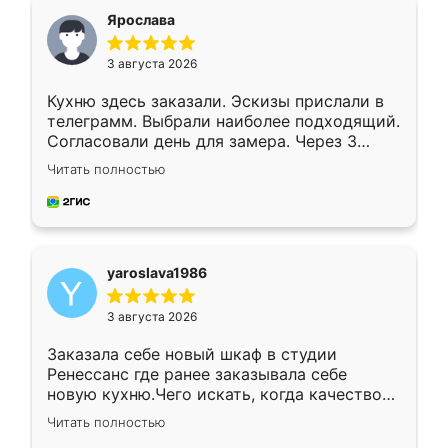
я хотела.
Ярослава
3 августа 2026
Кухню здесь заказали. Эскизы прислали в
телеграмм. Выбрали наиболее подходящий.
Согласовали день для замера. Через 3
недели кухня была уже готова. Остались
Читать полностью
довольны работой. Спасибо Ренессанс
мебель за качественную работу!
yaroslava1986
3 августа 2026
Заказала себе новый шкаф в студии
Ренессанс где ранее заказывала себе
новую кухню.Чего искать, когда качеством
вполне довольна. Служит кухня уже почти
Читать полностью
два года, нареканий нет.