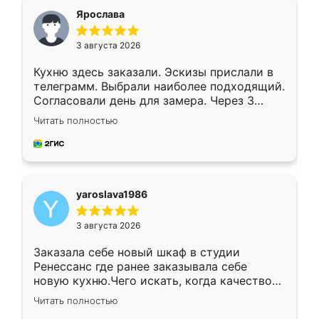
я хотела.
Ярослава
3 августа 2026
Кухню здесь заказали. Эскизы прислали в
телеграмм. Выбрали наиболее подходящий.
Согласовали день для замера. Через 3
недели кухня была уже готова. Остались
Читать полностью
довольны работой. Спасибо Ренессанс
мебель за качественную работу!
yaroslava1986
3 августа 2026
Заказала себе новый шкаф в студии
Ренессанс где ранее заказывала себе
новую кухню.Чего искать, когда качеством
вполне довольна. Служит кухня уже почти
Читать полностью
два года, нареканий нет.