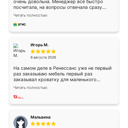
очень довольна. Менеджер всё быстро
посчитала, на вопросы отвечала сразу.
Замерщик приехал в субботу, подошёл к
Читать полностью
делу со всей ответственностью. Собрали
за день, ребята работали аккуратно, даже
пыли почти не было. Качество отличное,
ящики ходят плавно, ничего не скрипит.
Всё подошло как влитое.
Игорь М.
6 августа 2026
На самом деле в Ренессанс уже не первый
раз заказываю мебель первый раз
заказывал кроватку для маленького
ребёнка при его рождении ,во второй раз
Читать полностью
заказал шкаф-купе. По качеству очень
хорошее сборка достаточно быстрая,
также адекватные цены. До этого
сравнивал с разными конкурентами в этом
сегменте ,выбор у конкурентов куда
Мальвина
меньше, здесь же он более разнообразный.
Мне нравится ,если что-то потребуется из