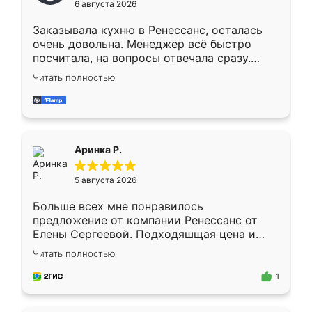
6 августа 2026
мебели буду заказывать только здесь.
Заказывала кухню в Ренессанс, осталась
очень довольна. Менеджер всё быстро
посчитала, на вопросы отвечала сразу.
Замерщик приехал в субботу, подошёл к
Читать полностью
делу со всей ответственностью. Собрали
за день, ребята работали аккуратно, даже
пыли почти не было. Качество отличное,
ящики ходят плавно, ничего не скрипит.
Всё подошло как влитое.
Аринка Р.
5 августа 2026
Больше всех мне понравилось
предложение от компании Ренессанс от
Елены Сергеевой. Подходяшщая цена и
короткие сроки изготовления. Приехавший
Читать полностью
для замера сотрудник Владислав
предложил по моему эскизу самый
1
подходящий вариант шкафа. Немного его
видоизменил, получилось даже лучше, чем