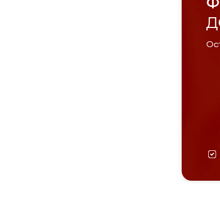
Ф
Д
Ост