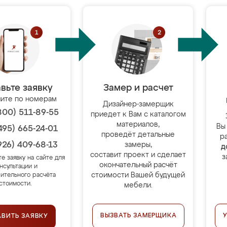
вьте заявку
Замер и расчет
ите по номерам
Дизайнер-замерщик
800) 511-89-55
приедет к Вам с каталогом
материалов,
Вы
495) 665-24-01
проведёт детальные
р
926) 409-68-13
замеры,
д
составит проект и сделает
з
те заявку на сайте для
окончательный расчёт
нсультации и
стоимости Вашей будущей
ительного расчёта
стоимости.
мебели.
ВЫЗВАТЬ ЗАМЕРЩИКА
АВИТЬ ЗАЯВКУ