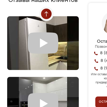
Отзывы наших клиентов
Оста
Позвон
8 (
8 (
8 (
Или оставь
ко
предвар
ОСТ