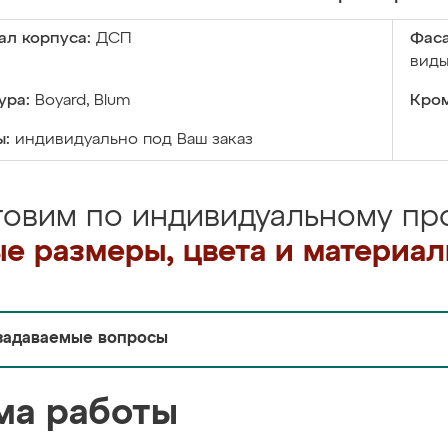
ал корпуса:
ДСП
Фаса
виды
ура:
Boyard, Blum
Кром
ы:
индивидуально под Ваш заказ
товим по индивидуальному про
е размеры, цвета и материа
задаваемые вопросы
ма работы