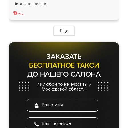
вполне довольна. Служит кухня уже почти
Читать полностью
два года, нареканий нет.
Еще
ЗАКАЗАТЬ
БЕСПЛАТНОЕ ТАКСИ
ДО НАШЕГО САЛОНА
Из любой точки Москвы и
Московской области!