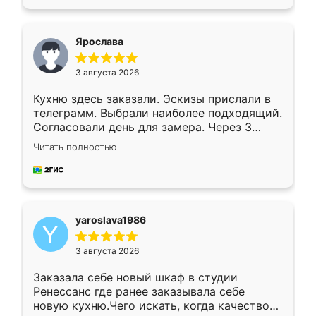
подходящий вариант шкафа. Немного его
видоизменил, получилось даже лучше, чем
я хотела.
Ярослава
3 августа 2026
Кухню здесь заказали. Эскизы прислали в
телеграмм. Выбрали наиболее подходящий.
Согласовали день для замера. Через 3
недели кухня была уже готова. Остались
Читать полностью
довольны работой. Спасибо Ренессанс
мебель за качественную работу!
yaroslava1986
3 августа 2026
Заказала себе новый шкаф в студии
Ренессанс где ранее заказывала себе
новую кухню.Чего искать, когда качеством