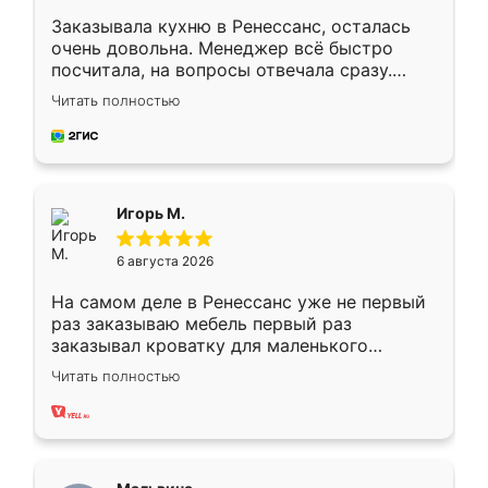
Заказывала кухню в Ренессанс, осталась
очень довольна. Менеджер всё быстро
посчитала, на вопросы отвечала сразу.
Замерщик приехал в субботу, подошёл к
Читать полностью
делу со всей ответственностью. Собрали
за день, ребята работали аккуратно, даже
пыли почти не было. Качество отличное,
ящики ходят плавно, ничего не скрипит.
Всё подошло как влитое.
Игорь М.
6 августа 2026
На самом деле в Ренессанс уже не первый
раз заказываю мебель первый раз
заказывал кроватку для маленького
ребёнка при его рождении ,во второй раз
Читать полностью
заказал шкаф-купе. По качеству очень
хорошее сборка достаточно быстрая,
также адекватные цены. До этого
сравнивал с разными конкурентами в этом
сегменте ,выбор у конкурентов куда