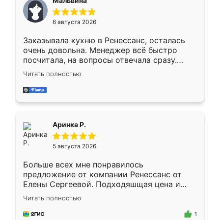
Мальвина
меньше, здесь же он более разнообразный.
Мне нравится ,если что-то потребуется из
6 августа 2026
мебели буду заказывать только здесь.
Заказывала кухню в Ренессанс, осталась
очень довольна. Менеджер всё быстро
посчитала, на вопросы отвечала сразу.
Замерщик приехал в субботу, подошёл к
Читать полностью
делу со всей ответственностью. Собрали
за день, ребята работали аккуратно, даже
пыли почти не было. Качество отличное,
ящики ходят плавно, ничего не скрипит.
Всё подошло как влитое.
Аринка Р.
5 августа 2026
Больше всех мне понравилось
предложение от компании Ренессанс от
Елены Сергеевой. Подходяшщая цена и
короткие сроки изготовления. Приехавший
Читать полностью
для замера сотрудник Владислав
предложил по моему эскизу самый
1