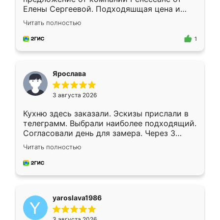
Елены Сергеевой. Подходяшщая цена и
короткие сроки изготовления. Приехавший
Читать полностью
для замера сотрудник Владислав
предложил по моему эскизу самый
1
подходящий вариант шкафа. Немного его
видоизменил, получилось даже лучше, чем
я хотела.
Ярослава
3 августа 2026
Кухню здесь заказали. Эскизы прислали в
телеграмм. Выбрали наиболее подходящий.
Согласовали день для замера. Через 3
недели кухня была уже готова. Остались
Читать полностью
довольны работой. Спасибо Ренессанс
мебель за качественную работу!
yaroslava1986
3 августа 2026