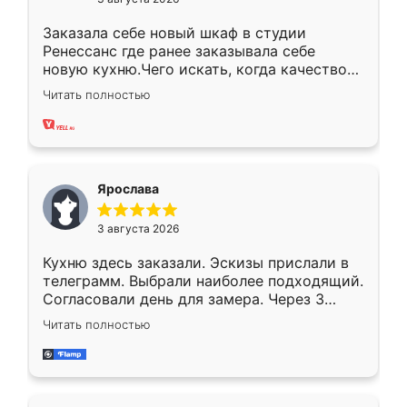
Заказала себе новый шкаф в студии
Ренессанс где ранее заказывала себе
новую кухню.Чего искать, когда качеством
вполне довольна. Служит кухня уже почти
Читать полностью
два года, нареканий нет.
Ярослава
3 августа 2026
Кухню здесь заказали. Эскизы прислали в
телеграмм. Выбрали наиболее подходящий.
Согласовали день для замера. Через 3
недели кухня была уже готова. Остались
Читать полностью
довольны работой. Спасибо Ренессанс
мебель за качественную работу!