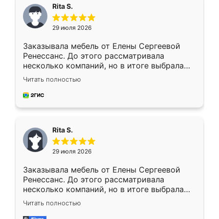
Rita S.
29 июля 2026
Заказывала мебель от Елены Сергеевой
Ренессанс. До этого рассматривала
несколько компаний, но в итоге выбрала
эту. Сначала обговорили условия, потом
Читать полностью
приехал замерщик, всё спокойно объяснил
и снял размеры. Изготовили в срок, с
доставкой тоже никаких проблем не
возникло. Сборку выполнили аккуратно,
мебель сразу встала на свое место без
Rita S.
каких-либо доработок. Качеством осталась
довольна, все выглядит так, как и ожидала.
29 июля 2026
Заказывала мебель от Елены Сергеевой
Ренессанс. До этого рассматривала
несколько компаний, но в итоге выбрала
эту. Сначала обговорили условия, потом
Читать полностью
приехал замерщик, всё спокойно объяснил
и снял размеры. Изготовили в срок, с