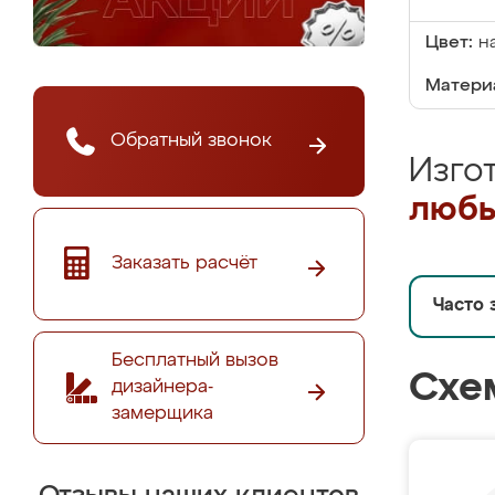
Цвет:
н
Матери
Обратный звонок
Изго
любы
Заказать расчёт
Часто 
Бесплатный вызов
Схе
дизайнера-
замерщика