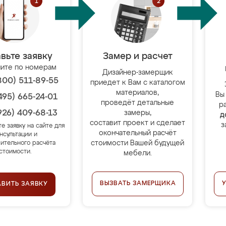
вьте заявку
Замер и расчет
ите по номерам
Дизайнер-замерщик
800) 511-89-55
приедет к Вам с каталогом
материалов,
Вы
495) 665-24-01
проведёт детальные
р
926) 409-68-13
замеры,
д
составит проект и сделает
з
те заявку на сайте для
окончательный расчёт
нсультации и
стоимости Вашей будущей
ительного расчёта
стоимости.
мебели.
ВЫЗВАТЬ ЗАМЕРЩИКА
АВИТЬ ЗАЯВКУ