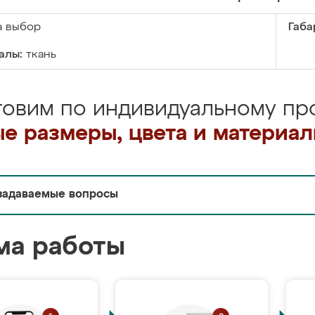
а выбор
Габа
алы:
ткань
товим по индивидуальному про
е размеры, цвета и материа
задаваемые вопросы
ма работы