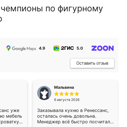
 чемпионы по фигурному
ю
4.9
5.0
5.0
Оставить отзыв
Мальвина
6 августа 2026
санс уже
Заказывала кухню в Ренессанс,
аю мебель
осталась очень довольна.
кроватку
Менеджер всё быстро посчитала,