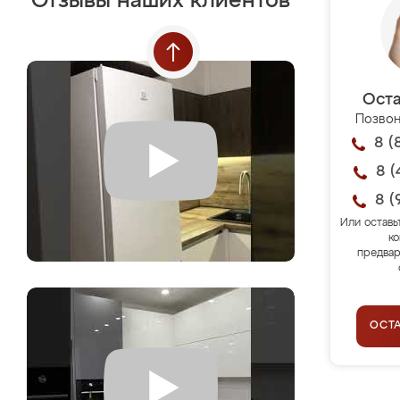
Отзывы наших клиентов
Оста
Позвон
8 (
8 (
8 (
Или оставь
ко
предвар
ОСТ