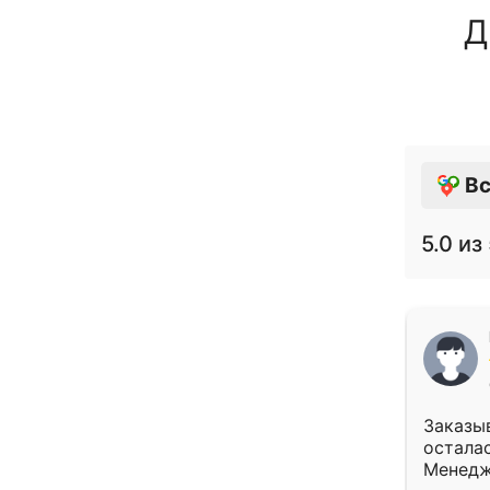
Д
Вс
5.0
из 
Заказыв
осталас
Менедж