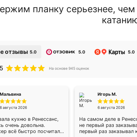
ержим планку серьезнее, чем
катани
е отзывы
5.0
5.0
5.0
5
На основе
945
оценок
Мальвина
Игорь М.
6 августа 2026
6 августа 2026
ала кухню в Ренессанс,
На самом деле в Ренес
ь очень довольна.
не первый раз заказыв
ер всё быстро посчитала,
первый раз заказывал 