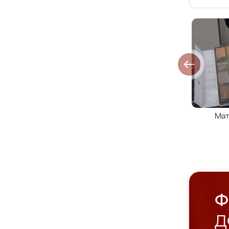
Мат
Ф
Д