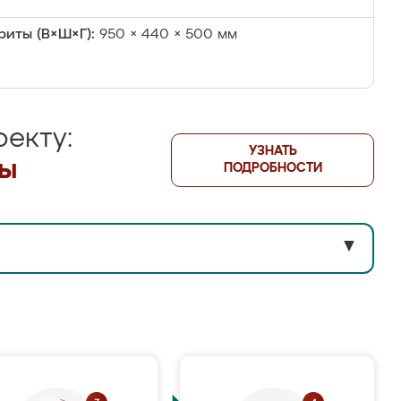
риты (В×Ш×Г):
950 × 440 × 500 мм
екту:
УЗНАТЬ
лы
ПОДРОБНОСТИ
▼