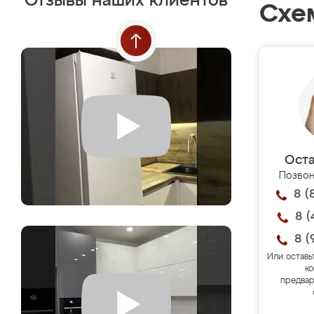
Отзывы наших клиентов
Схе
Оста
Позвон
8 (
8 (
8 (
Или оставь
ко
предвар