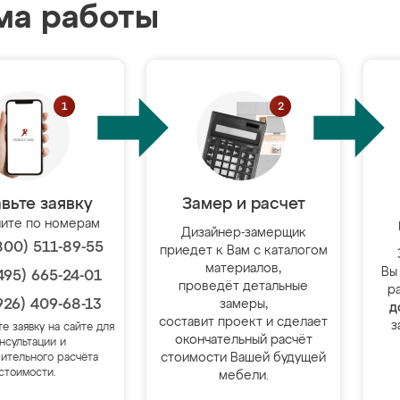
ма работы
вьте заявку
Замер и расчет
ите по номерам
Дизайнер-замерщик
800) 511-89-55
приедет к Вам с каталогом
материалов,
Вы
495) 665-24-01
проведёт детальные
р
926) 409-68-13
замеры,
д
составит проект и сделает
з
те заявку на сайте для
окончательный расчёт
нсультации и
стоимости Вашей будущей
ительного расчёта
стоимости.
мебели.