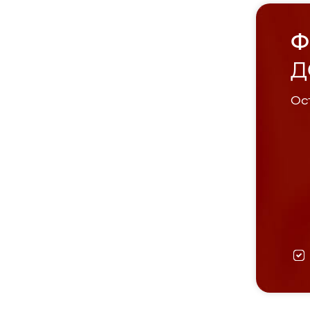
Ф
Д
Ост