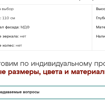
а выбор
Высо
:
110 см
Глуб
ал фасада:
МДФ
Мате
 зеркала:
нет
Нали
 колес:
нет
товим по индивидуальному про
е размеры, цвета и материа
задаваемые вопросы