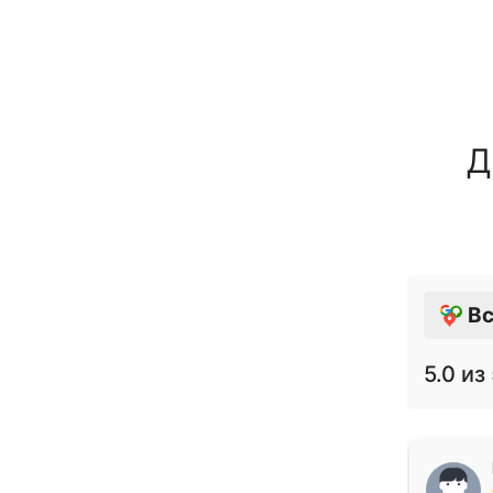
Д
Вс
5.0
из 