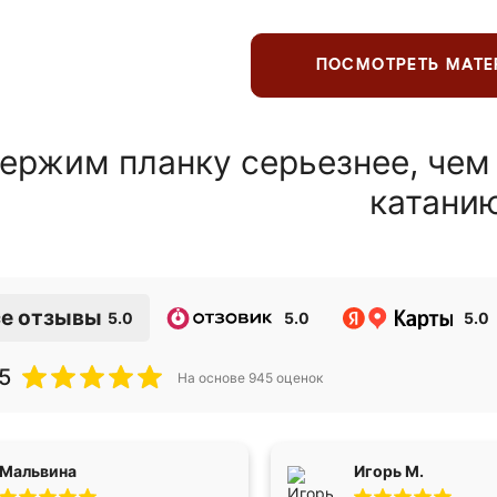
ПОСМОТРЕТЬ МАТ
ержим планку серьезнее, чем
катани
е отзывы
5.0
5.0
5.0
5
На основе
945
оценок
Мальвина
Игорь М.