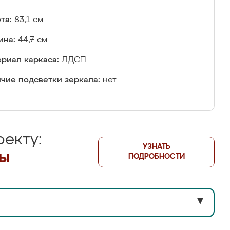
та:
83,1 см
ина:
44,7 см
риал каркаса:
ЛДСП
чие подсветки зеркала:
нет
екту:
УЗНАТЬ
лы
ПОДРОБНОСТИ
▼