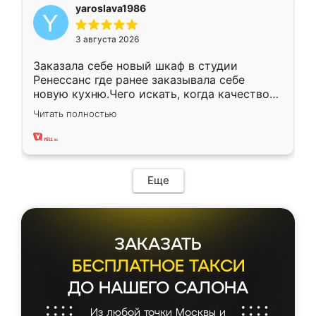
yaroslava1986
3 августа 2026
Заказала себе новый шкаф в студии
Ренессанс где ранее заказывала себе
новую кухню.Чего искать, когда качеством
вполне довольна. Служит кухня уже почти
Читать полностью
два года, нареканий нет.
Еще
ЗАКАЗАТЬ
БЕСПЛАТНОЕ ТАКСИ
ДО НАШЕГО САЛОНА
Из любой точки Москвы и