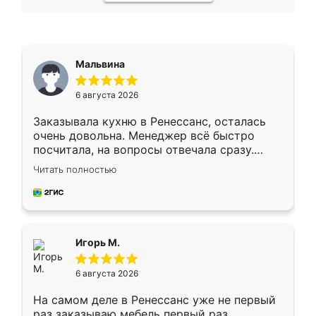
Мальвина
6 августа 2026
Заказывала кухню в Ренессанс, осталась
очень довольна. Менеджер всё быстро
посчитала, на вопросы отвечала сразу.
Замерщик приехал в субботу, подошёл к
Читать полностью
делу со всей ответственностью. Собрали
за день, ребята работали аккуратно, даже
пыли почти не было. Качество отличное,
ящики ходят плавно, ничего не скрипит.
Всё подошло как влитое.
Игорь М.
6 августа 2026
На самом деле в Ренессанс уже не первый
раз заказываю мебель первый раз