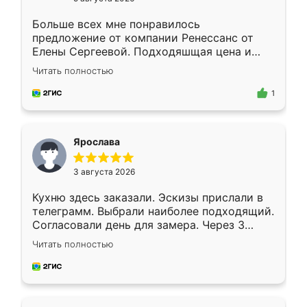
Больше всех мне понравилось
предложение от компании Ренессанс от
Елены Сергеевой. Подходяшщая цена и
короткие сроки изготовления. Приехавший
Читать полностью
для замера сотрудник Владислав
предложил по моему эскизу самый
1
подходящий вариант шкафа. Немного его
видоизменил, получилось даже лучше, чем
я хотела.
Ярослава
3 августа 2026
Кухню здесь заказали. Эскизы прислали в
телеграмм. Выбрали наиболее подходящий.
Согласовали день для замера. Через 3
недели кухня была уже готова. Остались
Читать полностью
довольны работой. Спасибо Ренессанс
мебель за качественную работу!