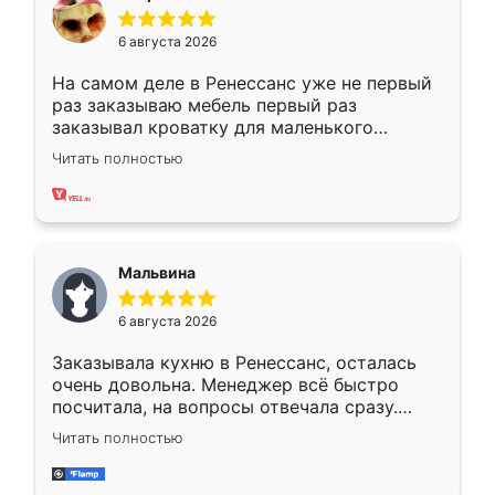
6 августа 2026
На самом деле в Ренессанс уже не первый
раз заказываю мебель первый раз
заказывал кроватку для маленького
ребёнка при его рождении ,во второй раз
Читать полностью
заказал шкаф-купе. По качеству очень
хорошее сборка достаточно быстрая,
также адекватные цены. До этого
сравнивал с разными конкурентами в этом
сегменте ,выбор у конкурентов куда
Мальвина
меньше, здесь же он более разнообразный.
Мне нравится ,если что-то потребуется из
6 августа 2026
мебели буду заказывать только здесь.
Заказывала кухню в Ренессанс, осталась
очень довольна. Менеджер всё быстро
посчитала, на вопросы отвечала сразу.
Замерщик приехал в субботу, подошёл к
Читать полностью
делу со всей ответственностью. Собрали
за день, ребята работали аккуратно, даже