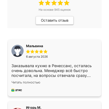
На основе
945
оценок
Оставить отзыв
Мальвина
6 августа 2026
Заказывала кухню в Ренессанс, осталась
очень довольна. Менеджер всё быстро
посчитала, на вопросы отвечала сразу.
Замерщик приехал в субботу, подошёл к
Читать полностью
делу со всей ответственностью. Собрали
за день, ребята работали аккуратно, даже
пыли почти не было. Качество отличное,
ящики ходят плавно, ничего не скрипит.
Всё подошло как влитое.
Игорь М.