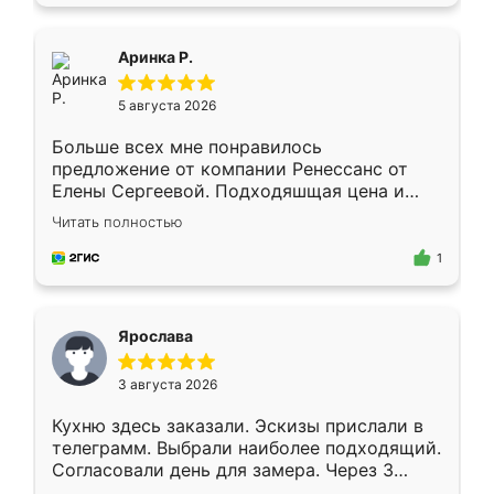
пыли почти не было. Качество отличное,
ящики ходят плавно, ничего не скрипит.
Всё подошло как влитое.
Аринка Р.
5 августа 2026
Больше всех мне понравилось
предложение от компании Ренессанс от
Елены Сергеевой. Подходяшщая цена и
короткие сроки изготовления. Приехавший
Читать полностью
для замера сотрудник Владислав
предложил по моему эскизу самый
1
подходящий вариант шкафа. Немного его
видоизменил, получилось даже лучше, чем
я хотела.
Ярослава
3 августа 2026
Кухню здесь заказали. Эскизы прислали в
телеграмм. Выбрали наиболее подходящий.
Согласовали день для замера. Через 3
недели кухня была уже готова. Остались