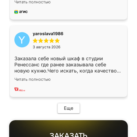
Читать полностью
довольны работой. Спасибо Ренессанс
мебель за качественную работу!
yaroslava1986
3 августа 2026
Заказала себе новый шкаф в студии
Ренессанс где ранее заказывала себе
новую кухню.Чего искать, когда качеством
вполне довольна. Служит кухня уже почти
Читать полностью
два года, нареканий нет.
Еще
ЗАКАЗАТЬ