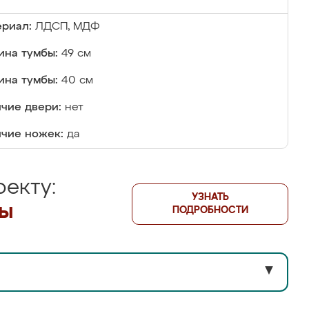
риал:
ЛДСП, МДФ
на тумбы:
49 см
ина тумбы:
40 см
чие двери:
нет
чие ножек:
да
екту:
УЗНАТЬ
лы
ПОДРОБНОСТИ
▼