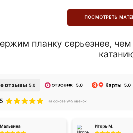
ПОСМОТРЕТЬ МАТ
ержим планку серьезнее, чем
катани
е отзывы
5.0
5.0
5.0
5
На основе
945
оценок
Мальвина
Игорь М.