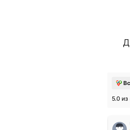
Д
Вс
5.0
из 