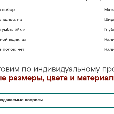
а выбор
Мате
 колес:
нет
Шири
тумбы:
59 см
Глуб
ной ящик:
да
Нали
е полок:
нет
Нали
товим по индивидуальному про
е размеры, цвета и материа
задаваемые вопросы