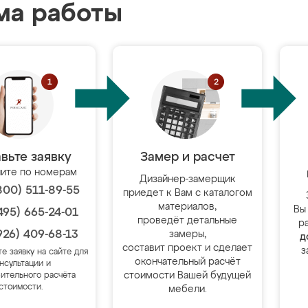
ма работы
вьте заявку
Замер и расчет
ите по номерам
Дизайнер-замерщик
800) 511-89-55
приедет к Вам с каталогом
материалов,
Вы
495) 665-24-01
проведёт детальные
р
926) 409-68-13
замеры,
д
составит проект и сделает
з
те заявку на сайте для
окончательный расчёт
нсультации и
стоимости Вашей будущей
ительного расчёта
стоимости.
мебели.