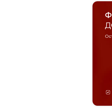
Ф
Д
Ост