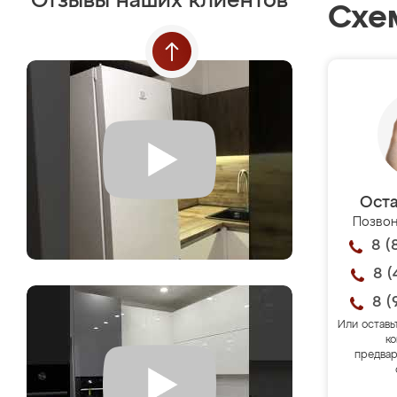
Отзывы наших клиентов
Схе
Оста
Позвон
8 (
8 (
8 (
Или оставь
ко
предвар