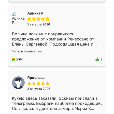
пыли почти не было. Качество отличное,
ящики ходят плавно, ничего не скрипит.
Всё подошло как влитое.
Аринка Р.
5 августа 2026
Больше всех мне понравилось
предложение от компании Ренессанс от
Елены Сергеевой. Подходяшщая цена и
короткие сроки изготовления. Приехавший
Читать полностью
для замера сотрудник Владислав
предложил по моему эскизу самый
1
подходящий вариант шкафа. Немного его
видоизменил, получилось даже лучше, чем
я хотела.
Ярослава
3 августа 2026
Кухню здесь заказали. Эскизы прислали в
телеграмм. Выбрали наиболее подходящий.
Согласовали день для замера. Через 3
недели кухня была уже готова. Остались