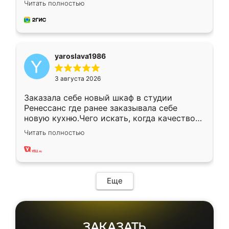
Читать полностью
довольны работой. Спасибо Ренессанс
мебель за качественную работу!
yaroslava1986
3 августа 2026
Заказала себе новый шкаф в студии
Ренессанс где ранее заказывала себе
новую кухню.Чего искать, когда качеством
вполне довольна. Служит кухня уже почти
Читать полностью
два года, нареканий нет.
Еще
ЗАКАЗАТЬ