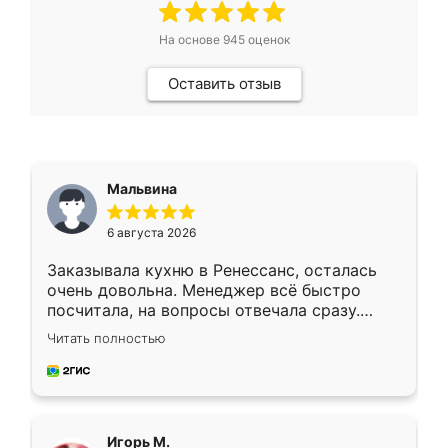
На основе
945
оценок
Оставить отзыв
Мальвина
6 августа 2026
Заказывала кухню в Ренессанс, осталась
очень довольна. Менеджер всё быстро
посчитала, на вопросы отвечала сразу.
Замерщик приехал в субботу, подошёл к
Читать полностью
делу со всей ответственностью. Собрали
за день, ребята работали аккуратно, даже
пыли почти не было. Качество отличное,
ящики ходят плавно, ничего не скрипит.
Всё подошло как влитое.
Игорь М.