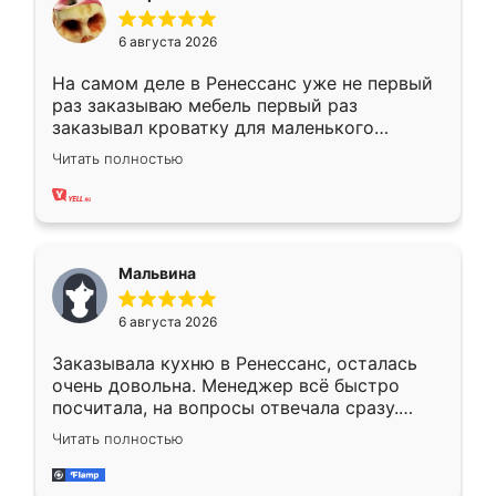
6 августа 2026
На самом деле в Ренессанс уже не первый
раз заказываю мебель первый раз
заказывал кроватку для маленького
ребёнка при его рождении ,во второй раз
Читать полностью
заказал шкаф-купе. По качеству очень
хорошее сборка достаточно быстрая,
также адекватные цены. До этого
сравнивал с разными конкурентами в этом
сегменте ,выбор у конкурентов куда
Мальвина
меньше, здесь же он более разнообразный.
Мне нравится ,если что-то потребуется из
6 августа 2026
мебели буду заказывать только здесь.
Заказывала кухню в Ренессанс, осталась
очень довольна. Менеджер всё быстро
посчитала, на вопросы отвечала сразу.
Замерщик приехал в субботу, подошёл к
Читать полностью
делу со всей ответственностью. Собрали
за день, ребята работали аккуратно, даже