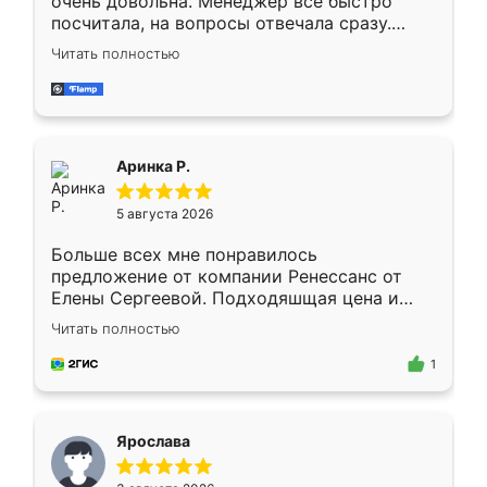
очень довольна. Менеджер всё быстро
посчитала, на вопросы отвечала сразу.
Замерщик приехал в субботу, подошёл к
Читать полностью
делу со всей ответственностью. Собрали
за день, ребята работали аккуратно, даже
пыли почти не было. Качество отличное,
ящики ходят плавно, ничего не скрипит.
Всё подошло как влитое.
Аринка Р.
5 августа 2026
Больше всех мне понравилось
предложение от компании Ренессанс от
Елены Сергеевой. Подходяшщая цена и
короткие сроки изготовления. Приехавший
Читать полностью
для замера сотрудник Владислав
предложил по моему эскизу самый
1
подходящий вариант шкафа. Немного его
видоизменил, получилось даже лучше, чем
я хотела.
Ярослава