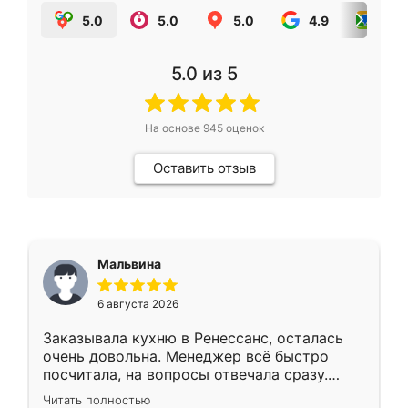
5.0
5.0
5.0
4.9
5.0
5.0
из 5
На основе
945
оценок
Оставить отзыв
Мальвина
6 августа 2026
Заказывала кухню в Ренессанс, осталась
очень довольна. Менеджер всё быстро
посчитала, на вопросы отвечала сразу.
Замерщик приехал в субботу, подошёл к
Читать полностью