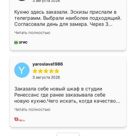
3 августа 2026
Кухню здесь заказали. Эскизы прислали в
телеграмм. Выбрали наиболее подходящий.
Согласовали день для замера. Через 3
недели кухня была уже готова. Остались
Читать полностью
довольны работой. Спасибо Ренессанс
мебель за качественную работу!
yaroslava1986
3 августа 2026
Заказала себе новый шкаф в студии
Ренессанс где ранее заказывала себе
новую кухню.Чего искать, когда качеством
вполне довольна. Служит кухня уже почти
Читать полностью
два года, нареканий нет.