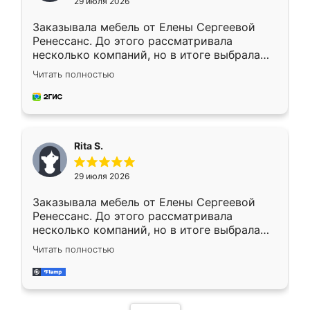
29 июля 2026
Заказывала мебель от Елены Сергеевой
Ренессанс. До этого рассматривала
несколько компаний, но в итоге выбрала
эту. Сначала обговорили условия, потом
Читать полностью
приехал замерщик, всё спокойно объяснил
и снял размеры. Изготовили в срок, с
доставкой тоже никаких проблем не
возникло. Сборку выполнили аккуратно,
мебель сразу встала на свое место без
Rita S.
каких-либо доработок. Качеством осталась
довольна, все выглядит так, как и ожидала.
29 июля 2026
Заказывала мебель от Елены Сергеевой
Ренессанс. До этого рассматривала
несколько компаний, но в итоге выбрала
эту. Сначала обговорили условия, потом
Читать полностью
приехал замерщик, всё спокойно объяснил
и снял размеры. Изготовили в срок, с
доставкой тоже никаких проблем не
возникло. Сборку выполнили аккуратно,