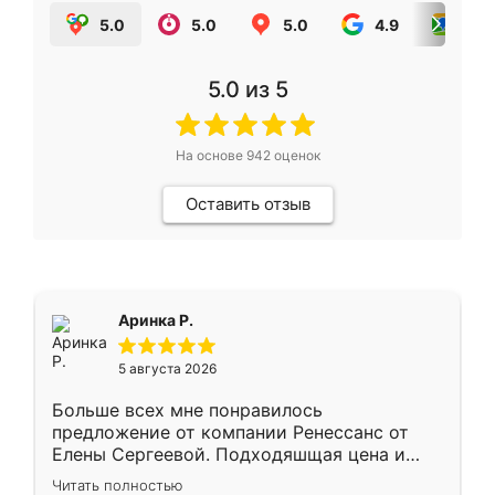
5.0
5.0
5.0
4.9
5.0
5.0
из 5
На основе
942
оценок
Оставить отзыв
Аринка Р.
5 августа 2026
Больше всех мне понравилось
предложение от компании Ренессанс от
Елены Сергеевой. Подходяшщая цена и
короткие сроки изготовления. Приехавший
Читать полностью