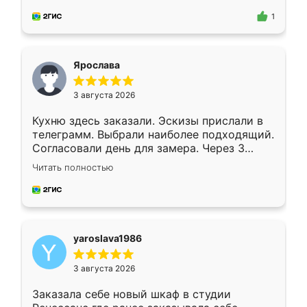
для замера сотрудник Владислав
предложил по моему эскизу самый
1
подходящий вариант шкафа. Немного его
видоизменил, получилось даже лучше, чем
я хотела.
Ярослава
3 августа 2026
Кухню здесь заказали. Эскизы прислали в
телеграмм. Выбрали наиболее подходящий.
Согласовали день для замера. Через 3
недели кухня была уже готова. Остались
Читать полностью
довольны работой. Спасибо Ренессанс
мебель за качественную работу!
yaroslava1986
3 августа 2026
Заказала себе новый шкаф в студии