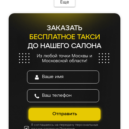
мебель сразу встала на свое место без
Еще
каких-либо доработок. Качеством осталась
довольна, все выглядит так, как и ожидала.
ЗАКАЗАТЬ
БЕСПЛАТНОЕ ТАКСИ
ДО НАШЕГО САЛОНА
Из любой точки Москвы и
Московской области!
Отправить
Я соглашаюсь на передачу персональных
данных согласно
Политике