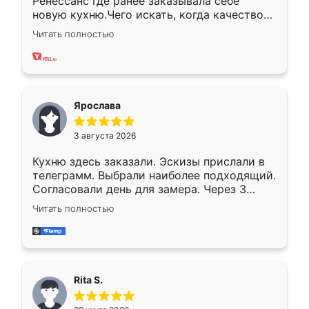
Ренессанс где ранее заказывала себе
новую кухню.Чего искать, когда качеством
вполне довольна. Служит кухня уже почти
Читать полностью
два года, нареканий нет.
Ярослава
3 августа 2026
Кухню здесь заказали. Эскизы прислали в
телеграмм. Выбрали наиболее подходящий.
Согласовали день для замера. Через 3
недели кухня была уже готова. Остались
Читать полностью
довольны работой. Спасибо Ренессанс
мебель за качественную работу!
Rita S.