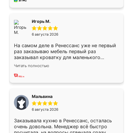
за день, ребята работали аккуратно, даже
пыли почти не было. Качество отличное,
ящики ходят плавно, ничего не скрипит.
Всё подошло как влитое.
Игорь М.
6 августа 2026
На самом деле в Ренессанс уже не первый
раз заказываю мебель первый раз
заказывал кроватку для маленького
ребёнка при его рождении ,во второй раз
Читать полностью
заказал шкаф-купе. По качеству очень
хорошее сборка достаточно быстрая,
также адекватные цены. До этого
сравнивал с разными конкурентами в этом
сегменте ,выбор у конкурентов куда
Мальвина
меньше, здесь же он более разнообразный.
Мне нравится ,если что-то потребуется из
6 августа 2026
мебели буду заказывать только здесь.
Заказывала кухню в Ренессанс, осталась
очень довольна. Менеджер всё быстро
посчитала, на вопросы отвечала сразу.