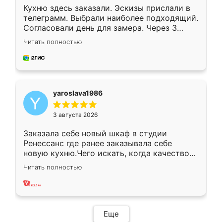
Кухню здесь заказали. Эскизы прислали в
телеграмм. Выбрали наиболее подходящий.
Согласовали день для замера. Через 3
недели кухня была уже готова. Остались
Читать полностью
довольны работой. Спасибо Ренессанс
мебель за качественную работу!
yaroslava1986
3 августа 2026
Заказала себе новый шкаф в студии
Ренессанс где ранее заказывала себе
новую кухню.Чего искать, когда качеством
вполне довольна. Служит кухня уже почти
Читать полностью
два года, нареканий нет.
Еще