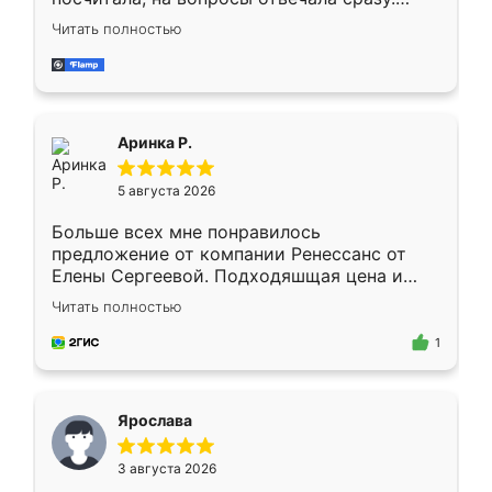
Замерщик приехал в субботу, подошёл к
Читать полностью
делу со всей ответственностью. Собрали
за день, ребята работали аккуратно, даже
пыли почти не было. Качество отличное,
ящики ходят плавно, ничего не скрипит.
Всё подошло как влитое.
Аринка Р.
5 августа 2026
Больше всех мне понравилось
предложение от компании Ренессанс от
Елены Сергеевой. Подходяшщая цена и
короткие сроки изготовления. Приехавший
Читать полностью
для замера сотрудник Владислав
предложил по моему эскизу самый
1
подходящий вариант шкафа. Немного его
видоизменил, получилось даже лучше, чем
я хотела.
Ярослава
3 августа 2026