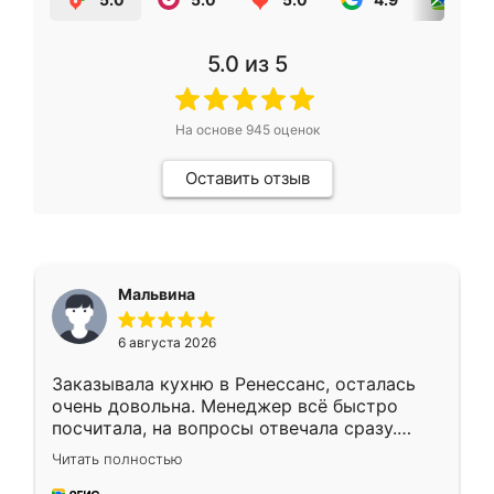
5.0
из 5
На основе
945
оценок
Оставить отзыв
Мальвина
6 августа 2026
Заказывала кухню в Ренессанс, осталась
очень довольна. Менеджер всё быстро
посчитала, на вопросы отвечала сразу.
Замерщик приехал в субботу, подошёл к
Читать полностью
делу со всей ответственностью. Собрали