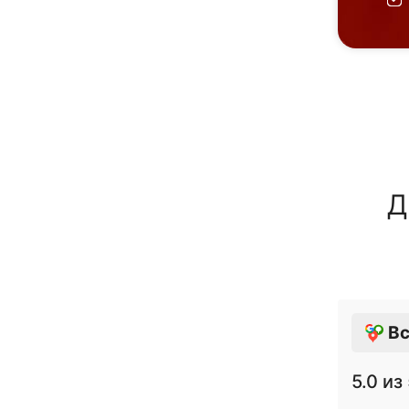
Д
Вс
5.0
из 