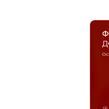
Ф
Д
Ост