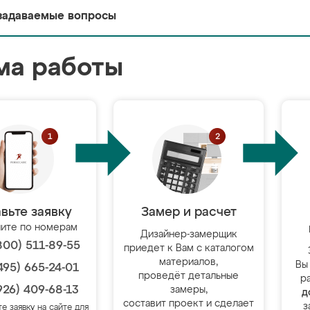
задаваемые вопросы
ма работы
вьте заявку
Замер и расчет
ите по номерам
Дизайнер-замерщик
800) 511-89-55
приедет к Вам с каталогом
материалов,
Вы
495) 665-24-01
проведёт детальные
р
926) 409-68-13
замеры,
д
составит проект и сделает
з
те заявку на сайте для