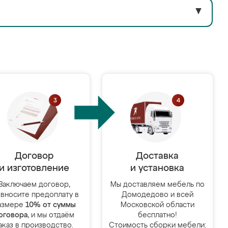
▼
Договор
Доставка
и изготовление
и установка
Заключаем договор,
Мы доставляем мебель по
 вносите предоплату в
Домодедово и всей
азмере
10% от суммы
Московской области
оговора
, и мы отдаём
бесплатно!
аказ в производство.
Стоимость сборки мебели: