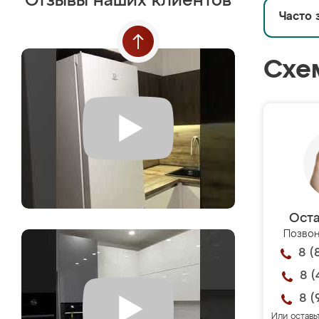
Отзывы наших клиентов
Часто 
Схе
Оста
Позвон
8 (
8 (
8 (
Или оставь