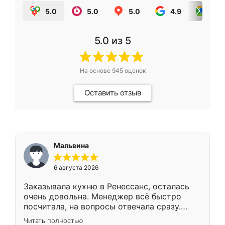
5.0
5.0
5.0
4.9
5.0
5.0
из 5
На основе
945
оценок
Оставить отзыв
Мальвина
6 августа 2026
Заказывала кухню в Ренессанс, осталась
очень довольна. Менеджер всё быстро
посчитала, на вопросы отвечала сразу.
Замерщик приехал в субботу, подошёл к
Читать полностью