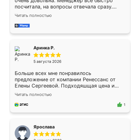
очень довольна. Менеджер всё быстро
посчитала, на вопросы отвечала сразу.
Замерщик приехал в субботу, подошёл к
Читать полностью
делу со всей ответственностью. Собрали
за день, ребята работали аккуратно, даже
пыли почти не было. Качество отличное,
ящики ходят плавно, ничего не скрипит.
Всё подошло как влитое.
Аринка Р.
5 августа 2026
Больше всех мне понравилось
предложение от компании Ренессанс от
Елены Сергеевой. Подходяшщая цена и
короткие сроки изготовления. Приехавший
Читать полностью
для замера сотрудник Владислав
предложил по моему эскизу самый
1
подходящий вариант шкафа. Немного его
видоизменил, получилось даже лучше, чем
я хотела.
Ярослава