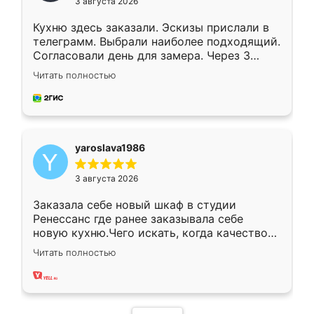
3 августа 2026
Кухню здесь заказали. Эскизы прислали в
телеграмм. Выбрали наиболее подходящий.
Согласовали день для замера. Через 3
недели кухня была уже готова. Остались
Читать полностью
довольны работой. Спасибо Ренессанс
мебель за качественную работу!
yaroslava1986
3 августа 2026
Заказала себе новый шкаф в студии
Ренессанс где ранее заказывала себе
новую кухню.Чего искать, когда качеством
вполне довольна. Служит кухня уже почти
Читать полностью
два года, нареканий нет.