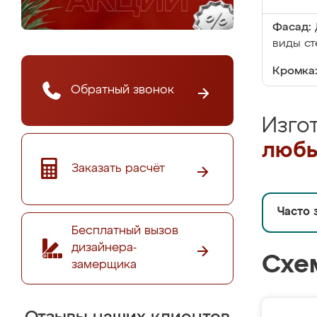
Фасад:
виды ст
Кромка
Обратный звонок
Изго
любы
Заказать расчёт
Часто 
Бесплатный вызов
дизайнера-
Схе
замерщика