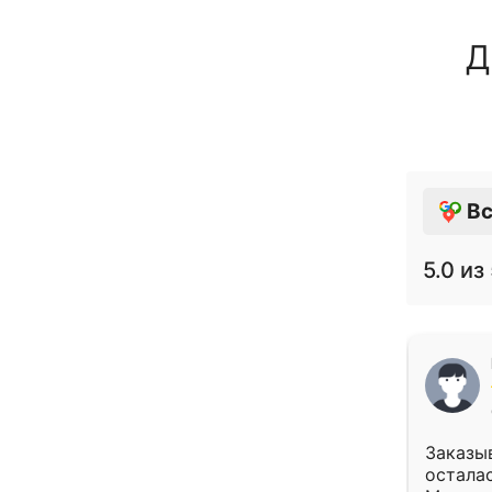
Д
Вс
5.0
из 
Заказыв
осталас