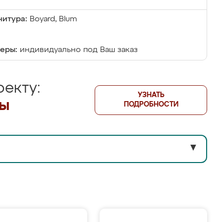
итура:
Boyard, Blum
еры:
индивидуально под Ваш заказ
екту:
УЗНАТЬ
лы
ПОДРОБНОСТИ
▼