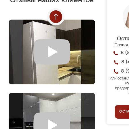
Отзывы наших клиентов
Оста
Позвон
8 (
8 (
8 (
Или оставь
ко
предвар
ОСТ