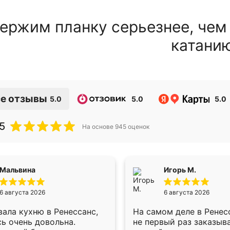
ержим планку серьезнее, чем
катани
е отзывы
5.0
5.0
5.0
5
На основе
945
оценок
Мальвина
Игорь М.
6 августа 2026
6 августа 2026
ала кухню в Ренессанс,
На самом деле в Ренес
ь очень довольна.
не первый раз заказыв