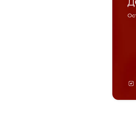
Д
Ост