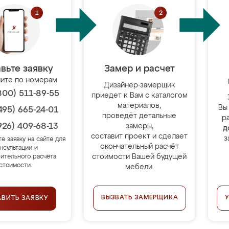
вьте заявку
Замер и расчет
ите по номерам
Дизайнер-замерщик
800) 511-89-55
приедет к Вам с каталогом
материалов,
Вы
495) 665-24-01
проведёт детальные
р
926) 409-68-13
замеры,
д
составит проект и сделает
з
те заявку на сайте для
окончательный расчёт
нсультации и
стоимости Вашей будущей
ительного расчёта
стоимости.
мебели.
ВЫЗВАТЬ ЗАМЕРЩИКА
АВИТЬ ЗАЯВКУ