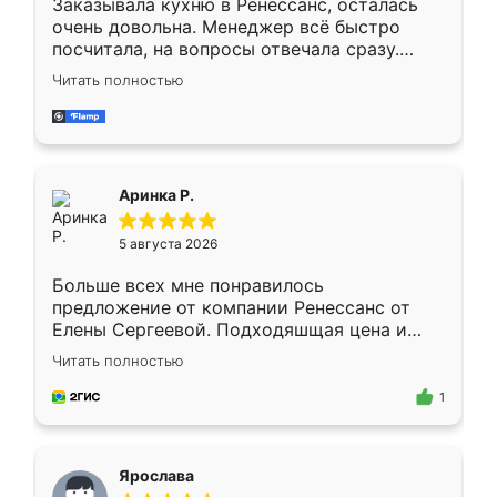
Заказывала кухню в Ренессанс, осталась
очень довольна. Менеджер всё быстро
посчитала, на вопросы отвечала сразу.
Замерщик приехал в субботу, подошёл к
Читать полностью
делу со всей ответственностью. Собрали
за день, ребята работали аккуратно, даже
пыли почти не было. Качество отличное,
ящики ходят плавно, ничего не скрипит.
Всё подошло как влитое.
Аринка Р.
5 августа 2026
Больше всех мне понравилось
предложение от компании Ренессанс от
Елены Сергеевой. Подходяшщая цена и
короткие сроки изготовления. Приехавший
Читать полностью
для замера сотрудник Владислав
предложил по моему эскизу самый
1
подходящий вариант шкафа. Немного его
видоизменил, получилось даже лучше, чем
я хотела.
Ярослава