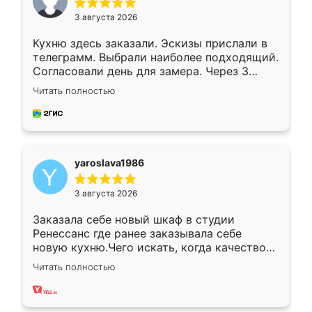
3 августа 2026
Кухню здесь заказали. Эскизы прислали в
телеграмм. Выбрали наиболее подходящий.
Согласовали день для замера. Через 3
недели кухня была уже готова. Остались
Читать полностью
довольны работой. Спасибо Ренессанс
мебель за качественную работу!
yaroslava1986
3 августа 2026
Заказала себе новый шкаф в студии
Ренессанс где ранее заказывала себе
новую кухню.Чего искать, когда качеством
вполне довольна. Служит кухня уже почти
Читать полностью
два года, нареканий нет.