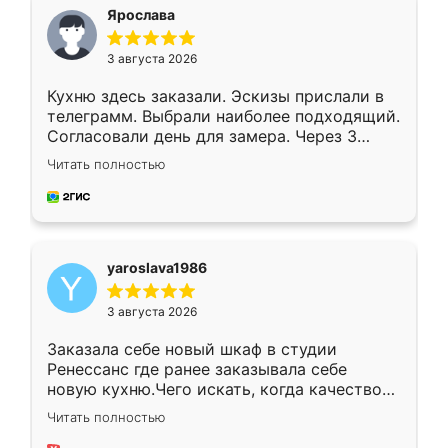
я хотела.
Ярослава
3 августа 2026
Кухню здесь заказали. Эскизы прислали в
телеграмм. Выбрали наиболее подходящий.
Согласовали день для замера. Через 3
недели кухня была уже готова. Остались
Читать полностью
довольны работой. Спасибо Ренессанс
мебель за качественную работу!
yaroslava1986
3 августа 2026
Заказала себе новый шкаф в студии
Ренессанс где ранее заказывала себе
новую кухню.Чего искать, когда качеством
вполне довольна. Служит кухня уже почти
Читать полностью
два года, нареканий нет.