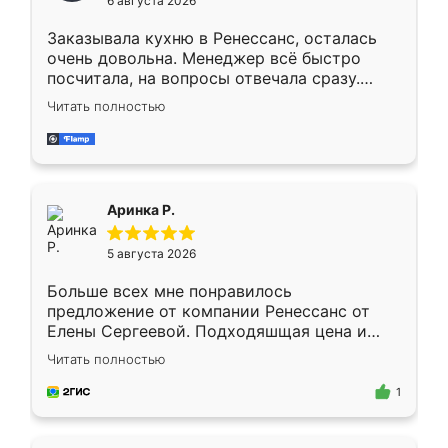
6 августа 2026
мебели буду заказывать только здесь.
Заказывала кухню в Ренессанс, осталась
очень довольна. Менеджер всё быстро
посчитала, на вопросы отвечала сразу.
Замерщик приехал в субботу, подошёл к
Читать полностью
делу со всей ответственностью. Собрали
за день, ребята работали аккуратно, даже
пыли почти не было. Качество отличное,
ящики ходят плавно, ничего не скрипит.
Всё подошло как влитое.
Аринка Р.
5 августа 2026
Больше всех мне понравилось
предложение от компании Ренессанс от
Елены Сергеевой. Подходяшщая цена и
короткие сроки изготовления. Приехавший
Читать полностью
для замера сотрудник Владислав
предложил по моему эскизу самый
1
подходящий вариант шкафа. Немного его
видоизменил, получилось даже лучше, чем