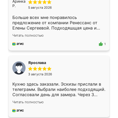
5 августа 2026
Больше всех мне понравилось
предложение от компании Ренессанс от
Елены Сергеевой. Подходяшщая цена и
короткие сроки изготовления. Приехавший
Читать полностью
для замера сотрудник Владислав
предложил по моему эскизу самый
1
подходящий вариант шкафа. Немного его
видоизменил, получилось даже лучше, чем
я хотела.
Ярослава
3 августа 2026
Кухню здесь заказали. Эскизы прислали в
телеграмм. Выбрали наиболее подходящий.
Согласовали день для замера. Через 3
недели кухня была уже готова. Остались
Читать полностью
довольны работой. Спасибо Ренессанс
мебель за качественную работу!