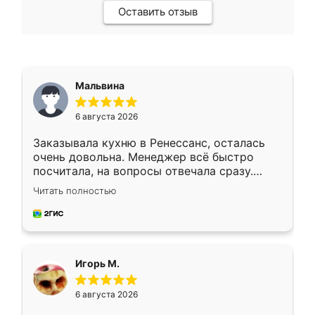
Оставить отзыв
Мальвина
6 августа 2026
Заказывала кухню в Ренессанс, осталась
очень довольна. Менеджер всё быстро
посчитала, на вопросы отвечала сразу.
Замерщик приехал в субботу, подошёл к
Читать полностью
делу со всей ответственностью. Собрали
за день, ребята работали аккуратно, даже
пыли почти не было. Качество отличное,
ящики ходят плавно, ничего не скрипит.
Всё подошло как влитое.
Игорь М.
6 августа 2026