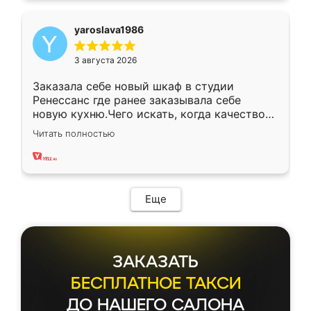
yaroslava1986
3 августа 2026
Заказала себе новый шкаф в студии
Ренессанс где ранее заказывала себе
новую кухню.Чего искать, когда качеством
вполне довольна. Служит кухня уже почти
Читать полностью
два года, нареканий нет.
Еще
ЗАКАЗАТЬ
БЕСПЛАТНОЕ ТАКСИ
ДО НАШЕГО САЛОНА