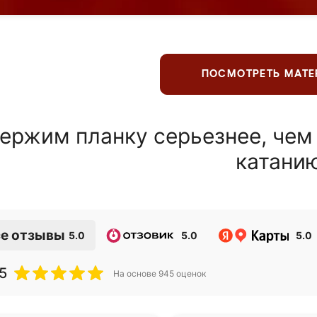
ПОСМОТРЕТЬ МАТ
ержим планку серьезнее, чем
катани
е отзывы
5.0
5.0
5.0
5
На основе
945
оценок