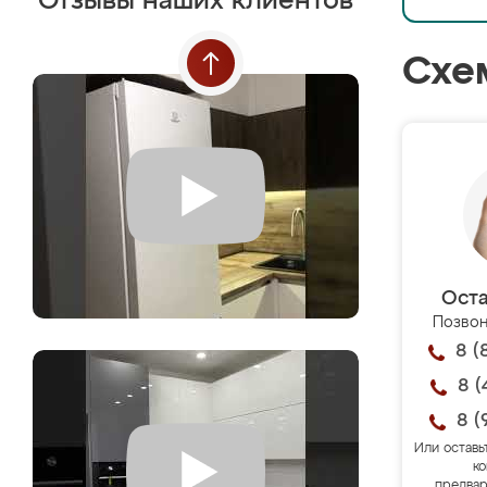
Отзывы наших клиентов
Схе
Оста
Позвон
8 (
8 (
8 (
Или оставь
ко
предвар