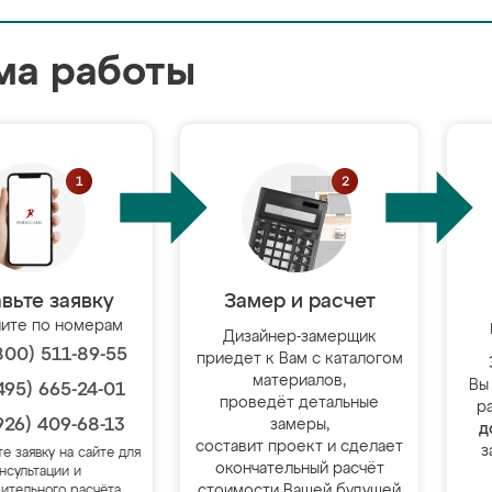
ма работы
вьте заявку
Замер и расчет
ите по номерам
Дизайнер-замерщик
800) 511-89-55
приедет к Вам с каталогом
материалов,
Вы
495) 665-24-01
проведёт детальные
р
926) 409-68-13
замеры,
д
составит проект и сделает
з
те заявку на сайте для
окончательный расчёт
нсультации и
стоимости Вашей будущей
ительного расчёта