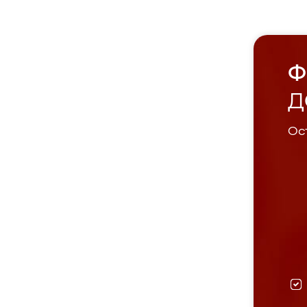
Ф
Д
Ост