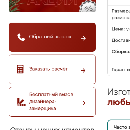
Размер
размер
Цена:
у
Обратный звонок
Доставк
Сборка
Заказать расчёт
Гаранти
Изго
Бесплатный вызов
любы
дизайнера-
замерщика
Часто 