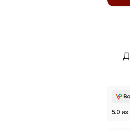
Д
Вс
5.0
из 