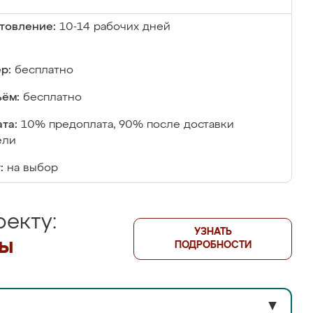
товление:
10-14 рабочих дней
р:
бесплатно
ём:
бесплатно
та:
10% предоплата, 90% после доставки
ели
:
на выбор
екту:
УЗНАТЬ
лы
ПОДРОБНОСТИ
▼