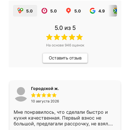
5.0
5.0
5.0
4.9
5.0
5.0
из 5
На основе
946
оценок
Оставить отзыв
Городской ж.
10 августа 2026
Мне понравилось, что сделали быстро и
кухня качественная. Первый взнос не
большой, предлагали рассрочку, не взял.
Ждал меньше месяца, сборщик с прямыми