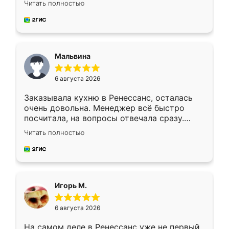
Читать полностью
руками. По цене вышло адекватно.
Рекомендую!
Мальвина
6 августа 2026
Заказывала кухню в Ренессанс, осталась
очень довольна. Менеджер всё быстро
посчитала, на вопросы отвечала сразу.
Замерщик приехал в субботу, подошёл к
Читать полностью
делу со всей ответственностью. Собрали
за день, ребята работали аккуратно, даже
пыли почти не было. Качество отличное,
ящики ходят плавно, ничего не скрипит.
Всё подошло как влитое.
Игорь М.
6 августа 2026
На самом деле в Ренессанс уже не первый