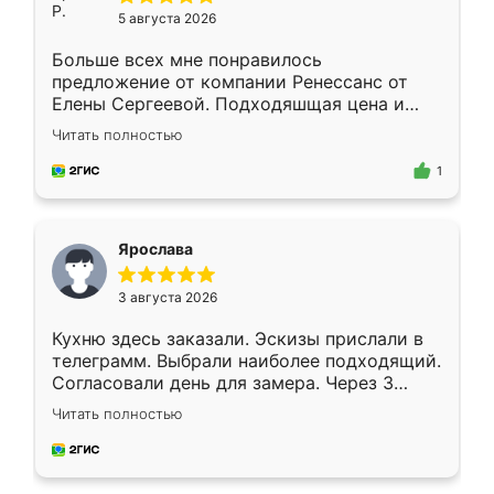
5 августа 2026
Больше всех мне понравилось
предложение от компании Ренессанс от
Елены Сергеевой. Подходяшщая цена и
короткие сроки изготовления. Приехавший
Читать полностью
для замера сотрудник Владислав
предложил по моему эскизу самый
1
подходящий вариант шкафа. Немного его
видоизменил, получилось даже лучше, чем
я хотела.
Ярослава
3 августа 2026
Кухню здесь заказали. Эскизы прислали в
телеграмм. Выбрали наиболее подходящий.
Согласовали день для замера. Через 3
недели кухня была уже готова. Остались
Читать полностью
довольны работой. Спасибо Ренессанс
мебель за качественную работу!