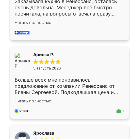
Заказывала кухню в Ренессанс, осталась
очень довольна. Менеджер всё быстро
посчитала, на вопросы отвечала сразу.
Замерщик приехал в субботу, подошёл к
Читать полностью
делу со всей ответственностью. Собрали
за день, ребята работали аккуратно, даже
пыли почти не было. Качество отличное,
ящики ходят плавно, ничего не скрипит.
Всё подошло как влитое.
Аринка Р.
5 августа 2026
Больше всех мне понравилось
предложение от компании Ренессанс от
Елены Сергеевой. Подходяшщая цена и
короткие сроки изготовления. Приехавший
Читать полностью
для замера сотрудник Владислав
предложил по моему эскизу самый
1
подходящий вариант шкафа. Немного его
видоизменил, получилось даже лучше, чем
я хотела.
Ярослава