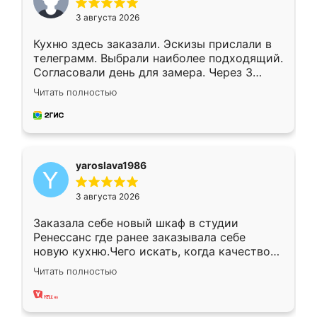
3 августа 2026
Кухню здесь заказали. Эскизы прислали в
телеграмм. Выбрали наиболее подходящий.
Согласовали день для замера. Через 3
недели кухня была уже готова. Остались
Читать полностью
довольны работой. Спасибо Ренессанс
мебель за качественную работу!
yaroslava1986
3 августа 2026
Заказала себе новый шкаф в студии
Ренессанс где ранее заказывала себе
новую кухню.Чего искать, когда качеством
вполне довольна. Служит кухня уже почти
Читать полностью
два года, нареканий нет.