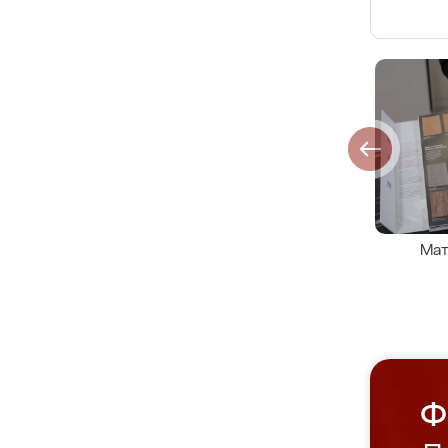
Мат
Ф