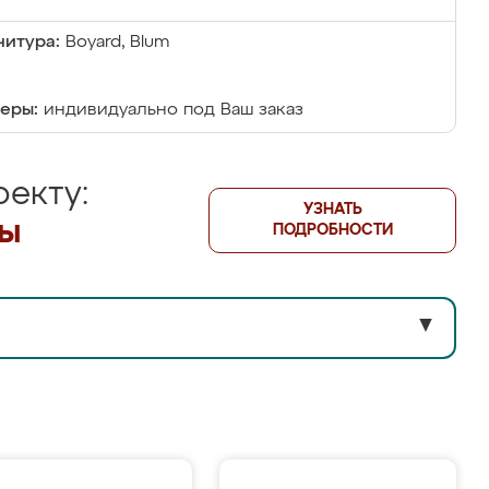
итура:
Boyard, Blum
еры:
индивидуально под Ваш заказ
екту:
УЗНАТЬ
лы
ПОДРОБНОСТИ
▼