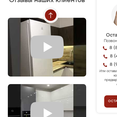
Отзывы наших клиентов
Оста
Позвон
8 (
8 (
8 (
Или оставь
ко
предвар
ОСТ