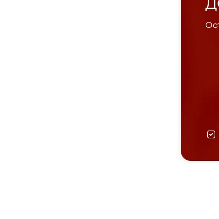
Д
Ост