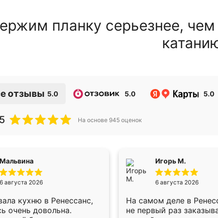
ержим планку серьезнее, чем
катани
е отзывы
5.0
5.0
5.0
5
На основе
945
оценок
Мальвина
Игорь М.
6 августа 2026
6 августа 2026
ала кухню в Ренессанс,
На самом деле в Ренес
ь очень довольна.
не первый раз заказыв