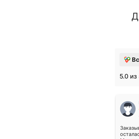
Д
Вс
5.0
из 
Заказыв
осталас