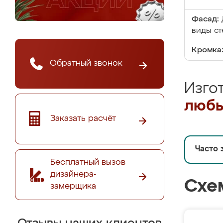
Фасад:
виды ст
Кромка
Обратный звонок
Изго
любы
Заказать расчёт
Часто 
Бесплатный вызов
дизайнера-
Схе
замерщика