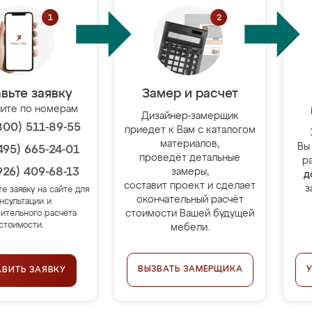
вьте заявку
Замер и расчет
ите по номерам
Дизайнер-замерщик
800) 511-89-55
приедет к Вам с каталогом
материалов,
Вы
495) 665-24-01
проведёт детальные
р
926) 409-68-13
замеры,
д
составит проект и сделает
з
те заявку на сайте для
окончательный расчёт
нсультации и
стоимости Вашей будущей
ительного расчёта
стоимости.
мебели.
ВЫЗВАТЬ ЗАМЕРЩИКА
АВИТЬ ЗАЯВКУ