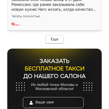
Ренессанс где ранее заказывала себе
новую кухню.Чего искать, когда качеством
вполне довольна. Служит кухня уже почти
Читать полностью
два года, нареканий нет.
Еще
ЗАКАЗАТЬ
БЕСПЛАТНОЕ ТАКСИ
ДО НАШЕГО САЛОНА
Из любой точки Москвы и
Московской области!