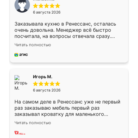
6 августа 2026
Заказывала кухню в Ренессанс, осталась
очень довольна. Менеджер всё быстро
посчитала, на вопросы отвечала сразу.
Замерщик приехал в субботу, подошёл к
Читать полностью
делу со всей ответственностью. Собрали
за день, ребята работали аккуратно, даже
пыли почти не было. Качество отличное,
ящики ходят плавно, ничего не скрипит.
Всё подошло как влитое.
Игорь М.
6 августа 2026
На самом деле в Ренессанс уже не первый
раз заказываю мебель первый раз
заказывал кроватку для маленького
ребёнка при его рождении ,во второй раз
Читать полностью
заказал шкаф-купе. По качеству очень
хорошее сборка достаточно быстрая,