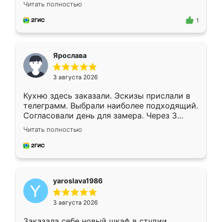
короткие сроки изготовления. Приехавший
Читать полностью
для замера сотрудник Владислав
предложил по моему эскизу самый
1
подходящий вариант шкафа. Немного его
видоизменил, получилось даже лучше, чем
я хотела.
Ярослава
3 августа 2026
Кухню здесь заказали. Эскизы прислали в
телеграмм. Выбрали наиболее подходящий.
Согласовали день для замера. Через 3
недели кухня была уже готова. Остались
Читать полностью
довольны работой. Спасибо Ренессанс
мебель за качественную работу!
yaroslava1986
3 августа 2026
Заказала себе новый шкаф в студии