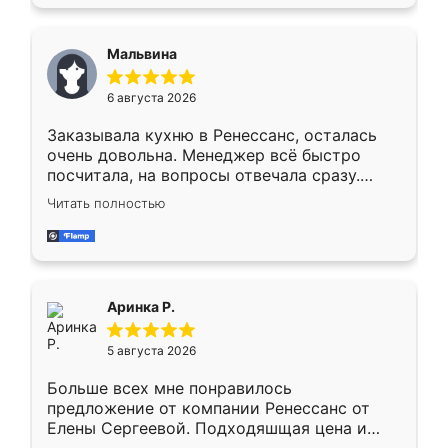
также адекватные цены. До этого
сравнивал с разными конкурентами в этом
сегменте ,выбор у конкурентов куда
Мальвина
меньше, здесь же он более разнообразный.
Мне нравится ,если что-то потребуется из
6 августа 2026
мебели буду заказывать только здесь.
Заказывала кухню в Ренессанс, осталась
очень довольна. Менеджер всё быстро
посчитала, на вопросы отвечала сразу.
Замерщик приехал в субботу, подошёл к
Читать полностью
делу со всей ответственностью. Собрали
за день, ребята работали аккуратно, даже
пыли почти не было. Качество отличное,
ящики ходят плавно, ничего не скрипит.
Всё подошло как влитое.
Аринка Р.
5 августа 2026
Больше всех мне понравилось
предложение от компании Ренессанс от
Елены Сергеевой. Подходяшщая цена и